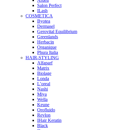
Ardell
Salon Perfect
ILash
COSMETICA
Byotea
Dermasel
Gerovital Equilibrium
Greenlands
Herbacin
Organique
Phura Italia
HAIR-STYLING
Alfaparf
Matrix
Biolage
Londa
L’oreal
Nashi
Miya
Wella
Keune
Orofluido
Revlon
IHair Keratin
Black