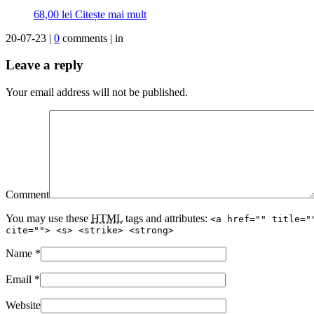
68,00
lei
Citește mai mult
20-07-23 |
0
comments | in
Leave a reply
Your email address will not be published.
Comment
You may use these
HTML
tags and attributes:
<a href="" title="
cite=""> <s> <strike> <strong>
Name
*
Email
*
Website