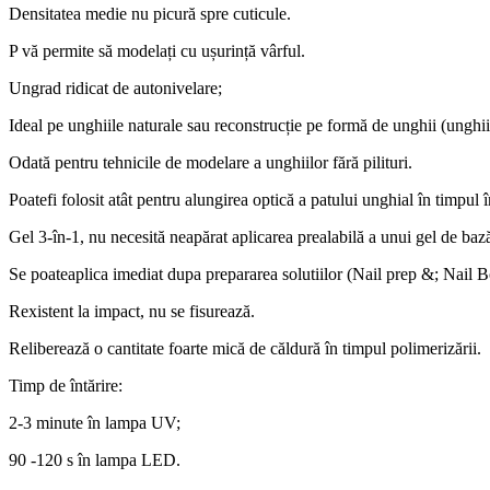
Densitatea medie nu picură spre cuticule.
P vă permite să modelați cu ușurință vârful.
Ungrad ridicat de autonivelare;
Ideal pe unghiile naturale sau reconstrucție pe formă de unghii (unghi
Odată pentru tehnicile de modelare a unghiilor fără pilituri.
Poatefi folosit atât pentru alungirea optică a patului unghial în timpul î
Gel 3-în-1, nu necesită neapărat aplicarea prealabilă a unui gel de baz
Se poateaplica imediat dupa prepararea solutiilor (Nail prep &; Nail B
Rexistent la impact, nu se fisurează.
Reliberează o cantitate foarte mică de căldură în timpul polimerizării.
Timp de întărire:
2-3 minute în lampa UV;
90 -120 s în lampa LED.