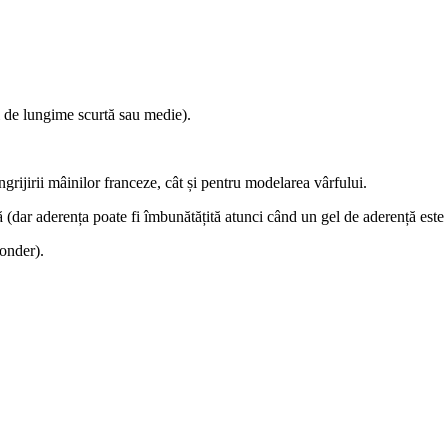
i de lungime scurtă sau medie).
ngrijirii mâinilor franceze, cât și pentru modelarea vârfului.
ă (dar aderența poate fi îmbunătățită atunci când un gel de aderență este
onder).