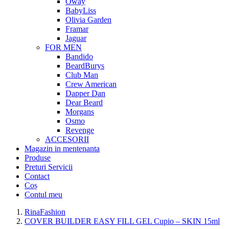
Oway
BabyLiss
Olivia Garden
Framar
Jaguar
FOR MEN
Bandido
BeardBurys
Club Man
Crew American
Dapper Dan
Dear Beard
Morgans
Osmo
Revenge
ACCESORII
Magazin in mentenanta
Produse
Preturi Servicii
Contact
Coș
Contul meu
RinaFashion
COVER BUILDER EASY FILL GEL Cupio – SKIN 15ml