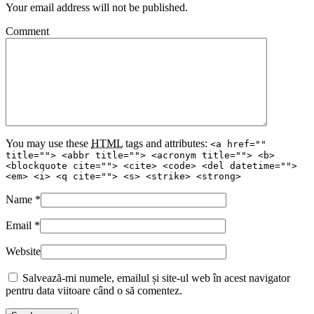
Your email address will not be published.
Comment
You may use these
HTML
tags and attributes:
<a href=""
title=""> <abbr title=""> <acronym title=""> <b>
<blockquote cite=""> <cite> <code> <del datetime="">
<em> <i> <q cite=""> <s> <strike> <strong>
Name
*
Email
*
Website
Salvează-mi numele, emailul și site-ul web în acest navigator
pentru data viitoare când o să comentez.