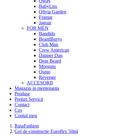
Oway
BabyLiss
Olivia Garden
Framar
Jaguar
FOR MEN
Bandido
BeardBurys
Club Man
Crew American
Dapper Dan
Dear Beard
Morgans
Osmo
Revenge
ACCESORII
Magazin in mentenanta
Produse
Preturi Servicii
Contact
Coș
Contul meu
RinaFashion
Gel de constructie Euroflex 50ml