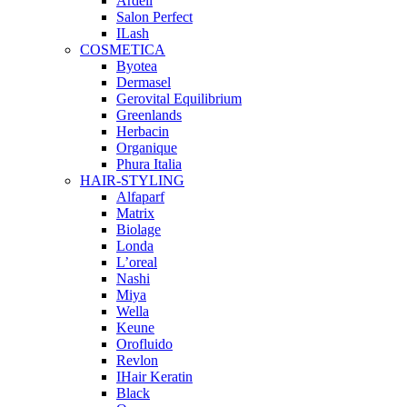
Ardell
Salon Perfect
ILash
COSMETICA
Byotea
Dermasel
Gerovital Equilibrium
Greenlands
Herbacin
Organique
Phura Italia
HAIR-STYLING
Alfaparf
Matrix
Biolage
Londa
L’oreal
Nashi
Miya
Wella
Keune
Orofluido
Revlon
IHair Keratin
Black