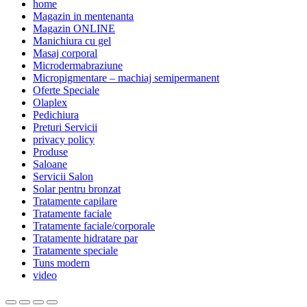
home
Magazin in mentenanta
Magazin ONLINE
Manichiura cu gel
Masaj corporal
Microdermabraziune
Micropigmentare – machiaj semipermanent
Oferte Speciale
Olaplex
Pedichiura
Preturi Servicii
privacy policy
Produse
Saloane
Servicii Salon
Solar pentru bronzat
Tratamente capilare
Tratamente faciale
Tratamente faciale/corporale
Tratamente hidratare par
Tratamente speciale
Tuns modern
video