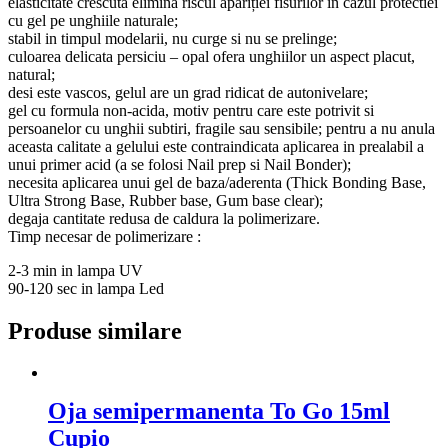
elasticitate crescuta elimina riscul apariției fisurilor in cazul protectiei
cu gel pe unghiile naturale;
stabil in timpul modelarii, nu curge si nu se prelinge;
culoarea delicata persiciu – opal ofera unghiilor un aspect placut,
natural;
desi este vascos, gelul are un grad ridicat de autonivelare;
gel cu formula non-acida, motiv pentru care este potrivit si
persoanelor cu unghii subtiri, fragile sau sensibile; pentru a nu anula
aceasta calitate a gelului este contraindicata aplicarea in prealabil a
unui primer acid (a se folosi Nail prep si Nail Bonder);
necesita aplicarea unui gel de baza/aderenta (Thick Bonding Base,
Ultra Strong Base, Rubber base, Gum base clear);
degaja cantitate redusa de caldura la polimerizare.
Timp necesar de polimerizare :
2-3 min in lampa UV
90-120 sec in lampa Led
Produse similare
Oja semipermanenta To Go 15ml
Cupio