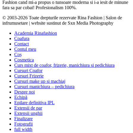
Fashion cand mi-a propus o tunsoare moderna si i-a iesit de minune
fara sa par cobai! Profesionalism 100%.
© 2003-2026 Toate drepturile rezervate Rina Fashion | Salon de
infrumusetare | website sustinut de Sxn Media Photography
Academia Rinafashion
Coafura
Contact
Contul meu
Coș
Cosmetica
Curs mixt de coafor, frizerie, manichiura si pedichiura
Cursuri Coafor
Cursuri Frizerie
Cursuri make up si machiaj
Cursuri manichiura – pedichiura
Despre noi
Echipă
Epilare definitiva IPL
Extensii de par
Extensii unghii
Finalizare
Fotografii
full width