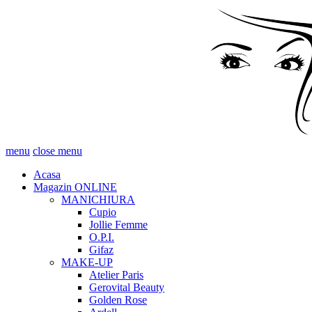
menu
close menu
Acasa
Magazin ONLINE
MANICHIURA
Cupio
Jollie Femme
O.P.I.
Gifaz
MAKE-UP
Atelier Paris
Gerovital Beauty
Golden Rose