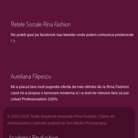
Retele Sociale Rina Fashion
Ne puteti gasi pe facebook sau tweeter unde putem comunica prieteneste
! :)
Aureliana Filipescu
Mi-a placut tare mult sugestia oferita de hair-stilistul de la Rina Fashion
cand mi-a propus o tunsoare moderna si i-a iesit de minune fara sa par
cobai! Profesionalism 100%.
© 2003-2026 Toate drepturile rezervate Rina Fashion | Salon de
infrumusetare | website sustinut de Sxn Media Photography
Academia Rinafashion