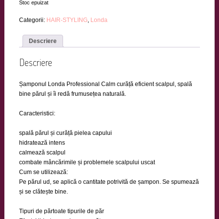
Stoc epuizat
Categorii:
HAIR-STYLING
,
Londa
Descriere
Descriere
Șamponul Londa Professional Calm curăță eficient scalpul, spală
bine părul și îi redă frumusețea naturală.
Caracteristici:
spală părul și curăță pielea capului
hidratează intens
calmează scalpul
combate mâncărimile și problemele scalpului uscat
Cum se utilizează:
Pe părul ud, se aplică o cantitate potrivită de șampon. Se spumează
și se clătește bine.
Tipuri de părtoate tipurile de păr