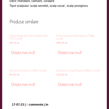
Efect: Hidratare, calmare, curățare
Tipul scalpului: scalp sensibil, scalp uscat , scalp pruriginos
Produse similare
Ceara Change Over Remoldable Paste
Pudra decoloranta Blondoran 2*500g
75ml Londa
Londa
36,00
lei
280,00
lei
Citește mai mult
Citește mai mult
Sampon Curl Definer 250ml Londa
Conditioner Deep Moisture 1000ml Londa
50,00
lei
120,00
lei
Citește mai mult
Citește mai mult
17-07-23 |
0
comments | in