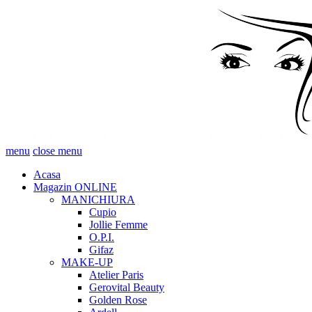
menu
close menu
Acasa
Magazin ONLINE
MANICHIURA
Cupio
Jollie Femme
O.P.I.
Gifaz
MAKE-UP
Atelier Paris
Gerovital Beauty
Golden Rose