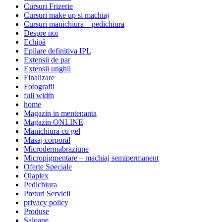
Cursuri Frizerie
Cursuri make up si machiaj
Cursuri manichiura – pedichiura
Despre noi
Echipă
Epilare definitiva IPL
Extensii de par
Extensii unghii
Finalizare
Fotografii
full width
home
Magazin in mentenanta
Magazin ONLINE
Manichiura cu gel
Masaj corporal
Microdermabraziune
Micropigmentare – machiaj semipermanent
Oferte Speciale
Olaplex
Pedichiura
Preturi Servicii
privacy policy
Produse
Saloane