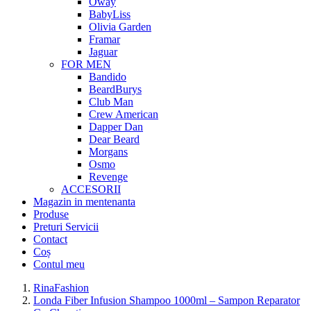
Oway
BabyLiss
Olivia Garden
Framar
Jaguar
FOR MEN
Bandido
BeardBurys
Club Man
Crew American
Dapper Dan
Dear Beard
Morgans
Osmo
Revenge
ACCESORII
Magazin in mentenanta
Produse
Preturi Servicii
Contact
Coș
Contul meu
RinaFashion
Londa Fiber Infusion Shampoo 1000ml – Sampon Reparator