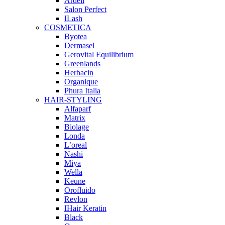
Ardell
Salon Perfect
ILash
COSMETICA
Byotea
Dermasel
Gerovital Equilibrium
Greenlands
Herbacin
Organique
Phura Italia
HAIR-STYLING
Alfaparf
Matrix
Biolage
Londa
L’oreal
Nashi
Miya
Wella
Keune
Orofluido
Revlon
IHair Keratin
Black