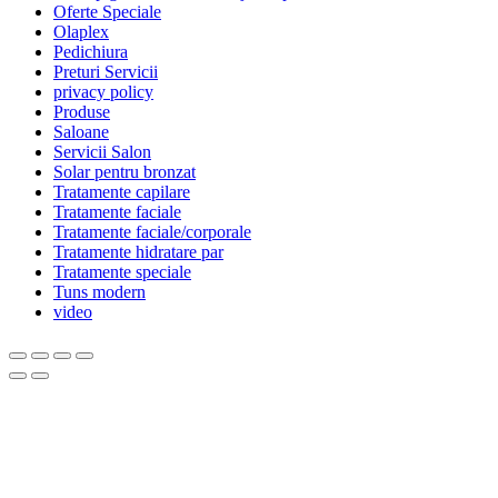
Oferte Speciale
Olaplex
Pedichiura
Preturi Servicii
privacy policy
Produse
Saloane
Servicii Salon
Solar pentru bronzat
Tratamente capilare
Tratamente faciale
Tratamente faciale/corporale
Tratamente hidratare par
Tratamente speciale
Tuns modern
video