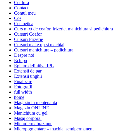
Coafura
Contact
Contul meu
Coș
Cosmetica
Curs mixt de coafor, frizerie, manichiura si pedichiura
Cursuri Coafor
Cursuri Frizerie
Cursuri make up si machiaj
Cursuri manichiura – pedichiura
Despre noi
Echipă
Epilare definitiva IPL
Extensii de par
Extensii unghii
Finalizare
Fotografii
full width
home
Magazin in mentenanta
Magazin ONLINE
Manichiura cu gel
Masaj corporal
Microdermabraziune
Micropigmentare – machiaj semipermanent