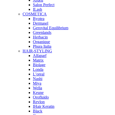
Ardell
Salon Perfect
ILash
COSMETICA
Byotea
Dermasel
Gerovital Equilibrium
Greenlands
Herbacin
Organique
Phura Italia
HAIR-STYLING
Alfaparf
Matrix
Biolage
Londa
L’oreal
Nashi
Miya
Wella
Keune
Orofluido
Revlon
IHair Keratin
Black