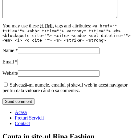
You may use these
HTML
tags and attributes:
<a href=""
title=""> <abbr title=""> <acronym title=""> <b>
<blockquote cite=""> <cite> <code> <del datetime="">
<em> <i> <q cite=""> <s> <strike> <strong>
Name
*
Email
*
Website
Salvează-mi numele, emailul și site-ul web în acest navigator
pentru data viitoare când o să comentez.
Acasa
Preturi Servicii
Contact
Cauta in site-ul Rina Fashion