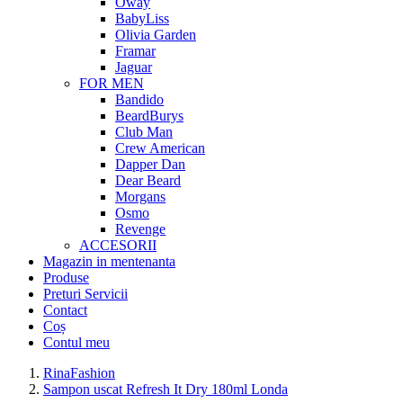
Oway
BabyLiss
Olivia Garden
Framar
Jaguar
FOR MEN
Bandido
BeardBurys
Club Man
Crew American
Dapper Dan
Dear Beard
Morgans
Osmo
Revenge
ACCESORII
Magazin in mentenanta
Produse
Preturi Servicii
Contact
Coș
Contul meu
RinaFashion
Sampon uscat Refresh It Dry 180ml Londa