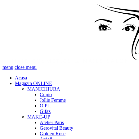
menu
close menu
Acasa
Magazin ONLINE
MANICHIURA
Cupio
Jollie Femme
O.P.I.
Gifaz
MAKE-UP
Atelier Paris
Gerovital Beauty
Golden Rose