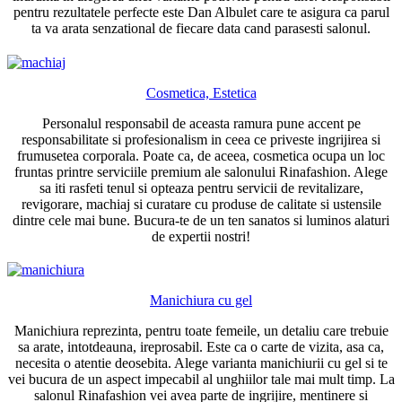
pentru rezultatele perfecte este Dan Albulet care te asigura ca parul
ta va arata senzational de fiecare data cand parasesti salonul.
Cosmetica, Estetica
Personalul responsabil de aceasta ramura pune accent pe
responsabilitate si profesionalism in ceea ce priveste ingrijirea si
frumusetea corporala. Poate ca, de aceea, cosmetica ocupa un loc
fruntas printre serviciile premium ale salonului Rinafashion. Alege
sa iti rasfeti tenul si opteaza pentru servicii de revitalizare,
revigorare, machiaj si curatare cu produse de calitate si ustensile
dintre cele mai bune. Bucura-te de un ten sanatos si luminos alaturi
de expertii nostri!
Manichiura cu gel
Manichiura reprezinta, pentru toate femeile, un detaliu care trebuie
sa arate, intotdeauna, ireprosabil. Este ca o carte de vizita, asa ca,
necesita o atentie deosebita. Alege varianta manichiurii cu gel si te
vei bucura de un aspect impecabil al unghiilor tale mai mult timp. La
salonul Rinafashion vei avea parte de ingrijire, mentinere si