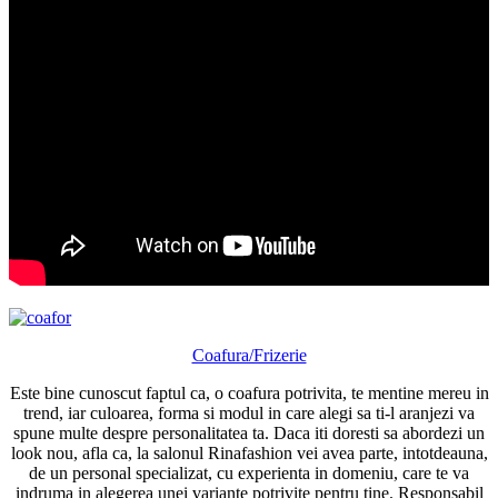
Coafura/Frizerie
Este bine cunoscut faptul ca, o coafura potrivita, te mentine mereu in
trend, iar culoarea, forma si modul in care alegi sa ti-l aranjezi va
spune multe despre personalitatea ta. Daca iti doresti sa abordezi un
look nou, afla ca, la salonul Rinafashion vei avea parte, intotdeauna,
de un personal specializat, cu experienta in domeniu, care te va
indruma in alegerea unei variante potrivite pentru tine. Responsabil