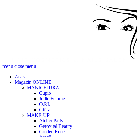
menu
close menu
Acasa
Magazin ONLINE
MANICHIURA
Cupio
Jollie Femme
O.P.I.
Gifaz
MAKE-UP
Atelier Paris
Gerovital Beauty
Golden Rose