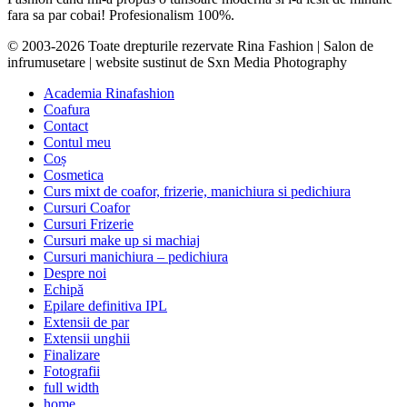
fara sa par cobai! Profesionalism 100%.
© 2003-2026 Toate drepturile rezervate Rina Fashion | Salon de
infrumusetare | website sustinut de Sxn Media Photography
Academia Rinafashion
Coafura
Contact
Contul meu
Coș
Cosmetica
Curs mixt de coafor, frizerie, manichiura si pedichiura
Cursuri Coafor
Cursuri Frizerie
Cursuri make up si machiaj
Cursuri manichiura – pedichiura
Despre noi
Echipă
Epilare definitiva IPL
Extensii de par
Extensii unghii
Finalizare
Fotografii
full width
home