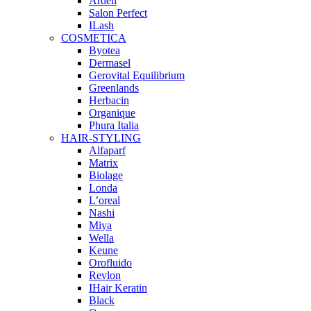
Ardell
Salon Perfect
ILash
COSMETICA
Byotea
Dermasel
Gerovital Equilibrium
Greenlands
Herbacin
Organique
Phura Italia
HAIR-STYLING
Alfaparf
Matrix
Biolage
Londa
L’oreal
Nashi
Miya
Wella
Keune
Orofluido
Revlon
IHair Keratin
Black