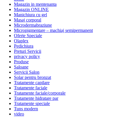
Magazin in mentenanta
Magazin ONLINE
Manichiura cu gel
Masaj corporal
Microdermabraziune
Micropigmentare – machiaj semipermanent
Oferte Speciale
Olaplex
Pedichiura
Preturi Servicii
privacy policy
Produse
Saloane
Servicii Salon
Solar pentru bronzat
Tratamente capilare
Tratamente faciale
Tratamente faciale/corporale
Tratamente hidratare par
Tratamente speciale
Tuns modern
video