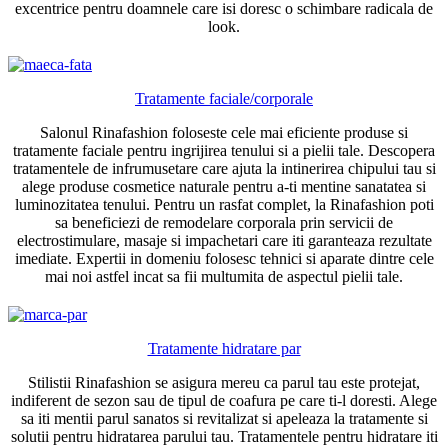
excentrice pentru doamnele care isi doresc o schimbare radicala de
look.
Tratamente faciale/corporale
Salonul Rinafashion foloseste cele mai eficiente produse si
tratamente faciale pentru ingrijirea tenului si a pielii tale. Descopera
tratamentele de infrumusetare care ajuta la intinerirea chipului tau si
alege produse cosmetice naturale pentru a-ti mentine sanatatea si
luminozitatea tenului. Pentru un rasfat complet, la Rinafashion poti
sa beneficiezi de remodelare corporala prin servicii de
electrostimulare, masaje si impachetari care iti garanteaza rezultate
imediate. Expertii in domeniu folosesc tehnici si aparate dintre cele
mai noi astfel incat sa fii multumita de aspectul pielii tale.
Tratamente hidratare par
Stilistii Rinafashion se asigura mereu ca parul tau este protejat,
indiferent de sezon sau de tipul de coafura pe care ti-l doresti. Alege
sa iti mentii parul sanatos si revitalizat si apeleaza la tratamente si
solutii pentru hidratarea parului tau. Tratamentele pentru hidratare iti