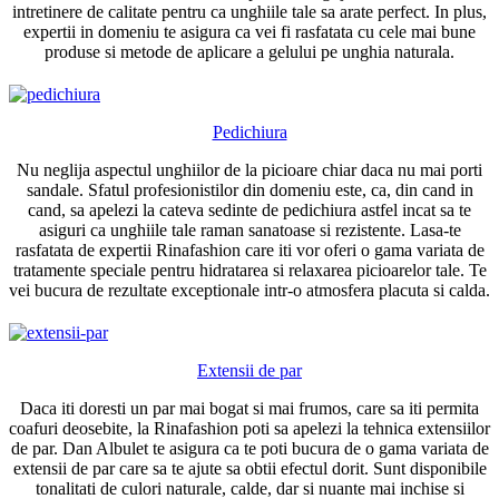
intretinere de calitate pentru ca unghiile tale sa arate perfect. In plus,
expertii in domeniu te asigura ca vei fi rasfatata cu cele mai bune
produse si metode de aplicare a gelului pe unghia naturala.
Pedichiura
Nu neglija aspectul unghiilor de la picioare chiar daca nu mai porti
sandale. Sfatul profesionistilor din domeniu este, ca, din cand in
cand, sa apelezi la cateva sedinte de pedichiura astfel incat sa te
asiguri ca unghiile tale raman sanatoase si rezistente. Lasa-te
rasfatata de expertii Rinafashion care iti vor oferi o gama variata de
tratamente speciale pentru hidratarea si relaxarea picioarelor tale. Te
vei bucura de rezultate exceptionale intr-o atmosfera placuta si calda.
Extensii de par
Daca iti doresti un par mai bogat si mai frumos, care sa iti permita
coafuri deosebite, la Rinafashion poti sa apelezi la tehnica extensiilor
de par. Dan Albulet te asigura ca te poti bucura de o gama variata de
extensii de par care sa te ajute sa obtii efectul dorit. Sunt disponibile
tonalitati de culori naturale, calde, dar si nuante mai inchise si