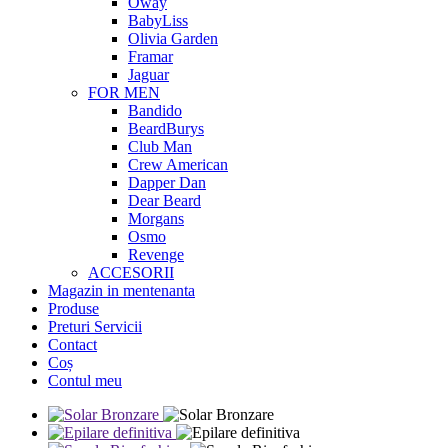
Oway
BabyLiss
Olivia Garden
Framar
Jaguar
FOR MEN
Bandido
BeardBurys
Club Man
Crew American
Dapper Dan
Dear Beard
Morgans
Osmo
Revenge
ACCESORII
Magazin in mentenanta
Produse
Preturi Servicii
Contact
Coș
Contul meu