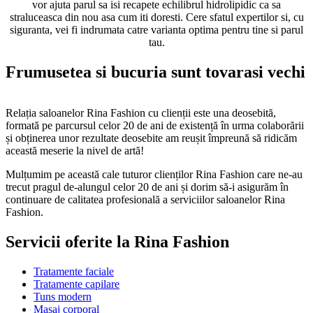
vor ajuta parul sa isi recapete echilibrul hidrolipidic ca sa
straluceasca din nou asa cum iti doresti. Cere sfatul expertilor si, cu
siguranta, vei fi indrumata catre varianta optima pentru tine si parul
tau.
Frumusetea si bucuria
sunt tovarasi vechi
Relația saloanelor Rina Fashion cu clienții este una deosebită,
formată pe parcursul celor 20 de ani de existență în urma colaborării
și obținerea unor rezultate deosebite am reușit împreună să ridicăm
această meserie la nivel de artă!
Mulțumim pe această cale tuturor clienților Rina Fashion care ne-au
trecut pragul de-alungul celor 20 de ani și dorim să-i asigurăm în
continuare de calitatea profesională a serviciilor saloanelor Rina
Fashion.
Servicii oferite la
Rina Fashion
Tratamente faciale
Tratamente capilare
Tuns modern
Masaj corporal