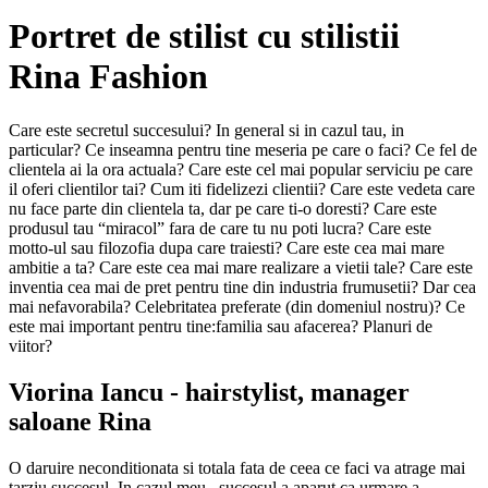
Portret de stilist
cu stilistii
Rina Fashion
Care este secretul succesului? In general si in cazul tau, in
particular? Ce inseamna pentru tine meseria pe care o faci? Ce fel de
clientela ai la ora actuala? Care este cel mai popular serviciu pe care
il oferi clientilor tai? Cum iti fidelizezi clientii? Care este vedeta care
nu face parte din clientela ta, dar pe care ti-o doresti? Care este
produsul tau “miracol” fara de care tu nu poti lucra? Care este
motto-ul sau filozofia dupa care traiesti? Care este cea mai mare
ambitie a ta? Care este cea mai mare realizare a vietii tale? Care este
inventia cea mai de pret pentru tine din industria frumusetii? Dar cea
mai nefavorabila? Celebritatea preferate (din domeniul nostru)? Ce
este mai important pentru tine:familia sau afacerea? Planuri de
viitor?
Viorina Iancu
- hairstylist, manager
saloane Rina
O daruire neconditionata si totala fata de ceea ce faci va atrage mai
tarziu succesul. In cazul meu , succesul a aparut ca urmare a