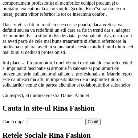
comportament profesionist al membrilor echipei precum şi o
pregătire excepţională a cursanţilor Şcolii „Rina”si transmite un
mesaj pentru viitor referitor la tot ce inseamna coafor .
Daca vreti sa fiti in trend cu ceea ce se poarta, daca vreti sa va
definiti sau sa va redefiniti un stil care sa fie in trend dar si adaptat
fizionomiei dvs, a stilului dvs de viata, personalitatii dvs, daca vreti
sa aveti parte de cele mai bune tratamente si sfaturi referitoare la
podoaba capilara, aveti in semnatarul acestor randuri unul dintre cei
mai buni si dedicati profesionisti .
Imi place sa fiu promotorul unei viziuni evoluate de coafură creând
si impunand fascinaţie şi armonie în saloane si podiumuri de
prezentare.prin calitate,originalitate si profesionalism. Marele regret
este ca uneori ma aflu in imposibilitatea de a raspunde tuturor
solicitarilor venite din partea clientilor si colaboratorilor saloanelor .
Cu respect, al dumneavoastra Daniel Albulet
Cauta in site-ul Rina Fashion
Caută după:
Retele Sociale Rina Fashion