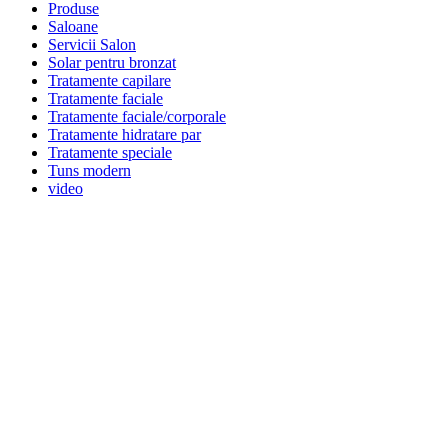
Produse
Saloane
Servicii Salon
Solar pentru bronzat
Tratamente capilare
Tratamente faciale
Tratamente faciale/corporale
Tratamente hidratare par
Tratamente speciale
Tuns modern
video