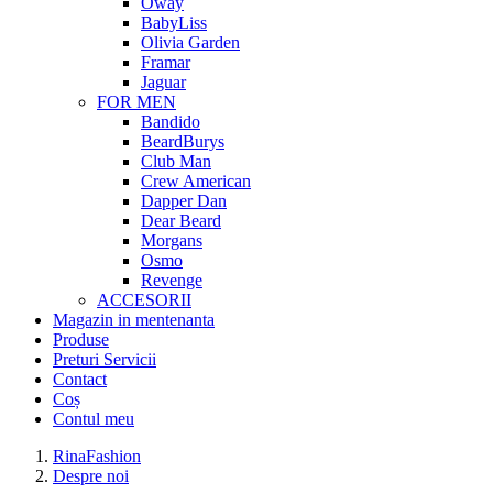
Oway
BabyLiss
Olivia Garden
Framar
Jaguar
FOR MEN
Bandido
BeardBurys
Club Man
Crew American
Dapper Dan
Dear Beard
Morgans
Osmo
Revenge
ACCESORII
Magazin in mentenanta
Produse
Preturi Servicii
Contact
Coș
Contul meu
RinaFashion
Despre noi