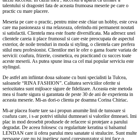
talentului si dragostei fata de aceasta frumoasa meserie pe care o
practic cu mare placere.
Meseria pe care o practic, pentru mine este chiar un hobby, este ceva
care ma pasioneaza si ma relaxeaza, oferindu-mi permanent noutati
si satisfactii. Clientela mea este foarte diversificata. Ma adresez unei
clientele careia ii place frumosul si care este preocupata de aspectul
exterior, de noile trenduri in moda si styling, o clientela care prefera
stilul meu profesionist. Clientilor mei le ofer o gama foarte variata de
servicii: coafura, frizerie, cosmetica, eu practicand cu succes toate
aceste meserii. As putea spune insa ca cel mai popular serviciu este
stylingul.
De astfel am infiintat doua saloane cu buni specialisti la Tulcea,
saloanele “RINA FASHION”. Calitatea serviciilor oferite si
seriozitatea sunt mijloace sigure de fidelizare. Aceasta este metoda
mea si foarte sigura si garantata de peste 30 de ani de experienta in
aceasta meserie. Mi-as dori-o clienta pe doamna Corina Chiriac.
Mi-ar placea foarte tare sa-i propun anumite linii de tunsoare si
coafura care, i s-ar potrivi stilului dumneaei si valorilor dmneaei. Imi
plac in mod deosebit produsele de refacere si protejare a parului
degradat. De aceea folosesc cu regularitate keratina si balsamul
LENDAN care ii ofera parului meu sanatate si stralucire. Sunt multe
persoane care nu isi ingrijesc parul corespunzator si imi face o