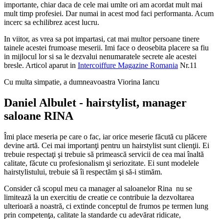
importante, chiar daca de cele mai umlte ori am acordat mult mai
mult timp profesiei. Dar numai in acest mod faci performanta. Acum
incerc sa echilibrez acest lucru.
In viitor, as vrea sa pot impartasi, cat mai multor persoane tinere
tainele acestei frumoase meserii. Imi face o deosebita placere sa fiu
in mijlocul lor si sa le dezvalui nenumaratele secrete ale acestei
bresle. Articol aparut in
Intercoiffure Magazine Romania
Nr.11
Cu multa simpatie, a dumneavoastra Viorina Iancu
Daniel Albulet
- hairstylist, manager
saloane RINA
Îmi place meseria pe care o fac, iar orice meserie făcută cu plăcere
devine artă. Cei mai importanţi pentru un hairstylist sunt clienţii. Ei
trebuie respectaţi şi trebuie să primească servicii de cea mai înaltă
calitate, făcute cu profesionalism şi seriozitate. Ei sunt modelele
hairstylistului, trebuie să îi respectăm şi să-i stimăm.
Consider că scopul meu ca manager al saloanelor Rina nu se
limitează la un exercitiu de creatie ce contribuie la dezvoltarea
ulterioară a noastră, ci extinde conceptul de frumos pe termen lung
prin competenţa, calitate la standarde cu adevărat ridicate,