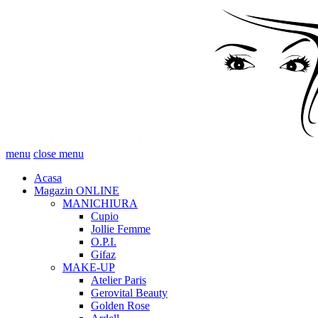
menu
close menu
Acasa
Magazin ONLINE
MANICHIURA
Cupio
Jollie Femme
O.P.I.
Gifaz
MAKE-UP
Atelier Paris
Gerovital Beauty
Golden Rose