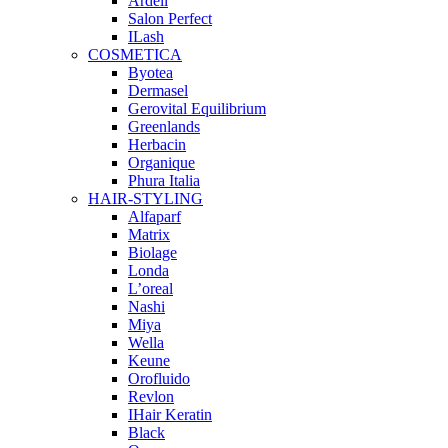
Ardell
Salon Perfect
ILash
COSMETICA
Byotea
Dermasel
Gerovital Equilibrium
Greenlands
Herbacin
Organique
Phura Italia
HAIR-STYLING
Alfaparf
Matrix
Biolage
Londa
L’oreal
Nashi
Miya
Wella
Keune
Orofluido
Revlon
IHair Keratin
Black