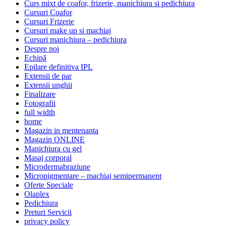
Curs mixt de coafor, frizerie, manichiura si pedichiura
Cursuri Coafor
Cursuri Frizerie
Cursuri make up si machiaj
Cursuri manichiura – pedichiura
Despre noi
Echipă
Epilare definitiva IPL
Extensii de par
Extensii unghii
Finalizare
Fotografii
full width
home
Magazin in mentenanta
Magazin ONLINE
Manichiura cu gel
Masaj corporal
Microdermabraziune
Micropigmentare – machiaj semipermanent
Oferte Speciale
Olaplex
Pedichiura
Preturi Servicii
privacy policy