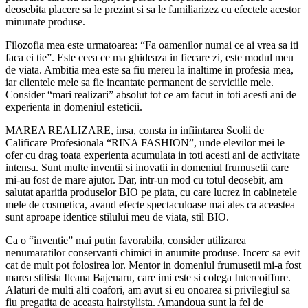
deosebita placere sa le prezint si sa le familiarizez cu efectele acestor
minunate produse.
Filozofia mea este urmatoarea: “Fa oamenilor numai ce ai vrea sa iti
faca ei tie”. Este ceea ce ma ghideaza in fiecare zi, este modul meu
de viata. Ambitia mea este sa fiu mereu la inaltime in profesia mea,
iar clientele mele sa fie incantate permanent de serviciile mele.
Consider “mari realizari” absolut tot ce am facut in toti acesti ani de
experienta in domeniul esteticii.
MAREA REALIZARE, insa, consta in infiintarea Scolii de
Calificare Profesionala “RINA FASHION”, unde elevilor mei le
ofer cu drag toata experienta acumulata in toti acesti ani de activitate
intensa. Sunt multe inventii si inovatii in domeniul frumusetii care
mi-au fost de mare ajutor. Dar, intr-un mod cu totul deosebit, am
salutat aparitia produselor BIO pe piata, cu care lucrez in cabinetele
mele de cosmetica, avand efecte spectaculoase mai ales ca aceastea
sunt aproape identice stilului meu de viata, stil BIO.
Ca o “inventie” mai putin favorabila, consider utilizarea
nenumaratilor conservanti chimici in anumite produse. Incerc sa evit
cat de mult pot folosirea lor. Mentor in domeniul frumusetii mi-a fost
marea stilista Ileana Bajenaru, care imi este si colega Intercoiffure.
Alaturi de multi alti coafori, am avut si eu onoarea si privilegiul sa
fiu pregatita de aceasta hairstylista. Amandoua sunt la fel de