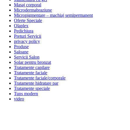
Masaj corporal
Microdermabraziune
Micropigmentare – machiaj semipermanent
Oferte Speciale
Olaplex
Pedichiura
Preturi Servicii
privacy policy
Produse
Saloane
Servicii Salon
Solar pentru bronzat
Tratamente capilare
Tratamente faciale
Tratamente faciale/corporale
Tratamente hidratare par
Tratamente speciale
Tuns modern
video