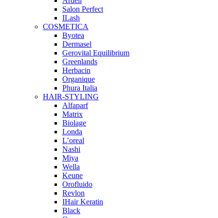
Ardell
Salon Perfect
ILash
COSMETICA
Byotea
Dermasel
Gerovital Equilibrium
Greenlands
Herbacin
Organique
Phura Italia
HAIR-STYLING
Alfaparf
Matrix
Biolage
Londa
L’oreal
Nashi
Miya
Wella
Keune
Orofluido
Revlon
IHair Keratin
Black