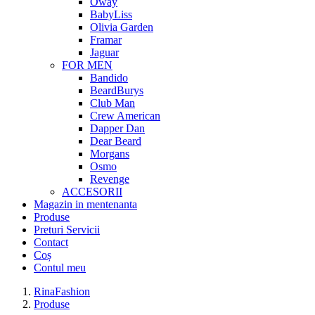
Oway
BabyLiss
Olivia Garden
Framar
Jaguar
FOR MEN
Bandido
BeardBurys
Club Man
Crew American
Dapper Dan
Dear Beard
Morgans
Osmo
Revenge
ACCESORII
Magazin in mentenanta
Produse
Preturi Servicii
Contact
Coș
Contul meu
RinaFashion
Produse