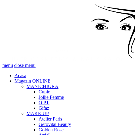
menu
close menu
Acasa
Magazin ONLINE
MANICHIURA
Cupio
Jollie Femme
O.P.I.
Gifaz
MAKE-UP
Atelier Paris
Gerovital Beauty
Golden Rose