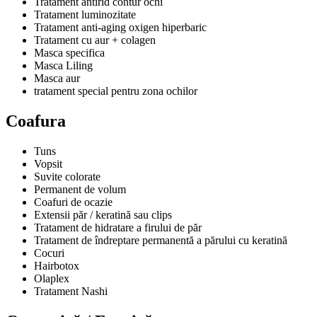
Tratament antirid contur ochi
Tratament luminozitate
Tratament anti-aging oxigen hiperbaric
Tratament cu aur + colagen
Masca specifica
Masca Liling
Masca aur
tratament special pentru zona ochilor
Coafura
Tuns
Vopsit
Suvite colorate
Permanent de volum
Coafuri de ocazie
Extensii păr / keratină sau clips
Tratament de hidratare a firului de păr
Tratament de îndreptare permanentă a părului cu keratină
Cocuri
Hairbotox
Olaplex
Tratament Nashi