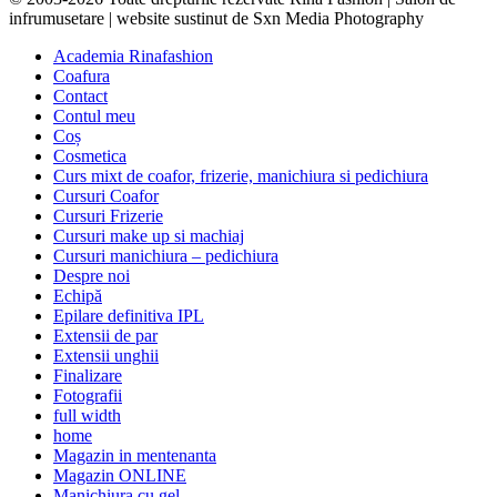
infrumusetare | website sustinut de Sxn Media Photography
Academia Rinafashion
Coafura
Contact
Contul meu
Coș
Cosmetica
Curs mixt de coafor, frizerie, manichiura si pedichiura
Cursuri Coafor
Cursuri Frizerie
Cursuri make up si machiaj
Cursuri manichiura – pedichiura
Despre noi
Echipă
Epilare definitiva IPL
Extensii de par
Extensii unghii
Finalizare
Fotografii
full width
home
Magazin in mentenanta
Magazin ONLINE
Manichiura cu gel