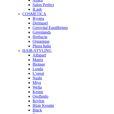
Ardell
Salon Perfect
ILash
COSMETICA
Byotea
Dermasel
Gerovital Equilibrium
Greenlands
Herbacin
Organique
Phura Italia
HAIR-STYLING
Alfaparf
Matrix
Biolage
Londa
L’oreal
Nashi
Miya
Wella
Keune
Orofluido
Revlon
IHair Keratin
Black