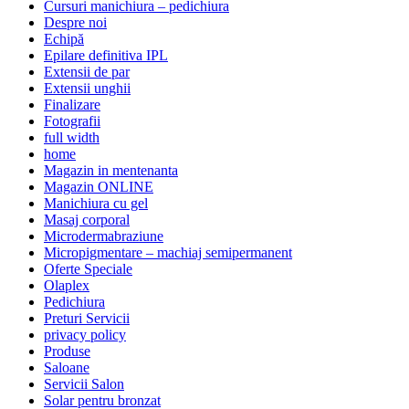
Cursuri manichiura – pedichiura
Despre noi
Echipă
Epilare definitiva IPL
Extensii de par
Extensii unghii
Finalizare
Fotografii
full width
home
Magazin in mentenanta
Magazin ONLINE
Manichiura cu gel
Masaj corporal
Microdermabraziune
Micropigmentare – machiaj semipermanent
Oferte Speciale
Olaplex
Pedichiura
Preturi Servicii
privacy policy
Produse
Saloane
Servicii Salon
Solar pentru bronzat