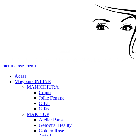
menu
close menu
Acasa
Magazin ONLINE
MANICHIURA
Cupio
Jollie Femme
O.P.I.
Gifaz
MAKE-UP
Atelier Paris
Gerovital Beauty
Golden Rose