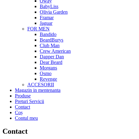
Oway
BabyLiss
Olivia Garden
Framar
Jaguar
FOR MEN
Bandido
BeardBurys
Club Man
Crew American
Dapper Dan
Dear Beard
Morgans
Osmo
Revenge
ACCESORII
Magazin in mentenanta
Produse
Preturi Servicii
Contact
Coș
Contul meu
Contact