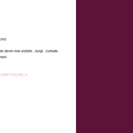
con)
 devin mai vizibile , lungi , curbate .
mani