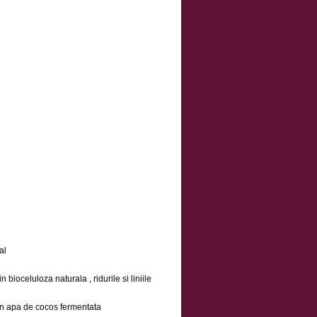
al
 bioceluloza naturala , ridurile si liniile
din apa de cocos fermentata