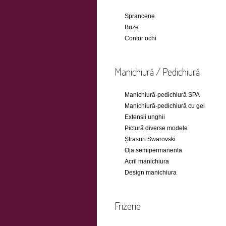
Sprancene
Buze
Contur ochi
Manichiură / Pedichiură
Manichiură-pedichiură SPA
Manichiură-pedichiură cu gel
Extensii unghii
Pictură diverse modele
Ștrasuri Swarovski
Oja semipermanenta
Acril manichiura
Design manichiura
Frizerie