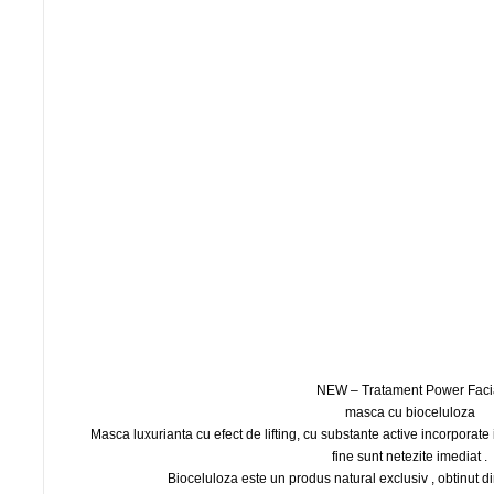
NEW – Tratament Power Faci
masca cu bioceluloza
Masca luxurianta cu efect de lifting, cu substante active incorporate in
fine sunt netezite imediat .
Bioceluloza este un produs natural exclusiv , obtinut 