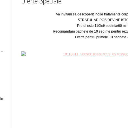
Oferte Speciale
Va invitam sa descoperiți noile tratamente co
STRATUL ADIPOS DEVINE IST
Pretul este 110lei/ sedinta/60 min
Recomandam pachete de 10 sedinte pentru rezul
Oferta pentru primele 10 pachete
 +
ic