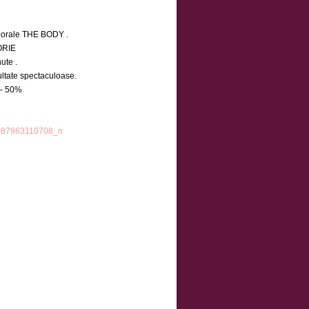
rporale THE BODY .
ORIE
ute .
tate spectaculoase.
– 50%