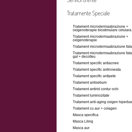
Tratamente Speciale
Tratament microdermaabraziune +
oxigenoterapie biostimulare celulara
Tratament microdermaabraziune +
oxigenoterapie
Tratament microdermaabraziune fata
Tratament microdermaabraziune fata
gat + decolteu
Tratament specific antiacnee
Tratament specific antiroseata
Tratament specific antipete
Tratament antisebum
Tratament antirid contur ochi
Tratament luminozitate
Tratament anti-aging oxigen hiperbar
Tratament cu aur + colagen
Masca specifica
Masca Liling
Masca aur