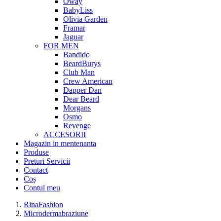
Oway
BabyLiss
Olivia Garden
Framar
Jaguar
FOR MEN
Bandido
BeardBurys
Club Man
Crew American
Dapper Dan
Dear Beard
Morgans
Osmo
Revenge
ACCESORII
Magazin in mentenanta
Produse
Preturi Servicii
Contact
Coș
Contul meu
RinaFashion
Microdermabraziune