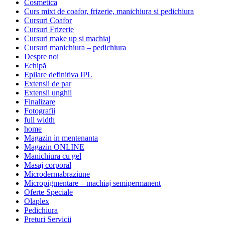
Cosmetica
Curs mixt de coafor, frizerie, manichiura si pedichiura
Cursuri Coafor
Cursuri Frizerie
Cursuri make up si machiaj
Cursuri manichiura – pedichiura
Despre noi
Echipă
Epilare definitiva IPL
Extensii de par
Extensii unghii
Finalizare
Fotografii
full width
home
Magazin in mentenanta
Magazin ONLINE
Manichiura cu gel
Masaj corporal
Microdermabraziune
Micropigmentare – machiaj semipermanent
Oferte Speciale
Olaplex
Pedichiura
Preturi Servicii