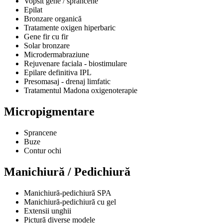
Vopsit gene / sprâncene
Epilat
Bronzare organică
Tratamente oxigen hiperbaric
Gene fir cu fir
Solar bronzare
Microdermabraziune
Rejuvenare faciala - biostimulare
Epilare definitiva IPL
Presomasaj - drenaj limfatic
Tratamentul Madona oxigenoterapie
Micropigmentare
Sprancene
Buze
Contur ochi
Manichiură / Pedichiură
Manichiură-pedichiură SPA
Manichiură-pedichiură cu gel
Extensii unghii
Pictură diverse modele