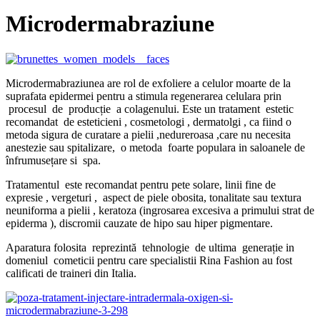
Microdermabraziune
Microdermabraziunea are rol de exfoliere a celulor moarte de la
suprafata epidermei pentru a stimula regenerarea celulara prin
procesul de producție a colagenului. Este un tratament estetic
recomandat de esteticieni , cosmetologi , dermatolgi , ca fiind o
metoda sigura de curatare a pielii ,nedureroasa ,care nu necesita
anestezie sau spitalizare, o metoda foarte populara in saloanele de
înfrumusețare si spa.
Tratamentul este recomandat pentru pete solare, linii fine de
expresie , vergeturi , aspect de piele obosita, tonalitate sau textura
neuniforma a pielii , keratoza (ingrosarea excesiva a primului strat de
epiderma ), discromii cauzate de hipo sau hiper pigmentare.
Aparatura folosita reprezintă tehnologie de ultima generație in
domeniul cometicii pentru care specialistii Rina Fashion au fost
calificati de traineri din Italia.