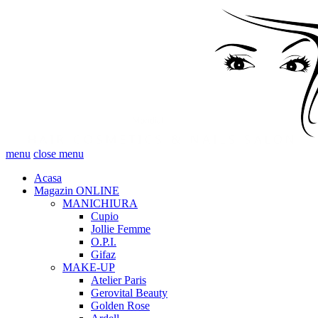
menu
close menu
Acasa
Magazin ONLINE
MANICHIURA
Cupio
Jollie Femme
O.P.I.
Gifaz
MAKE-UP
Atelier Paris
Gerovital Beauty
Golden Rose