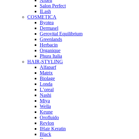
Ardell
Salon Perfect
ILash
COSMETICA
Byotea
Dermasel
Gerovital Equilibrium
Greenlands
Herbacin
Organique
Phura Italia
HAIR-STYLING
Alfaparf
Matrix
Biolage
Londa
L’oreal
Nashi
Miya
Wella
Keune
Orofluido
Revlon
IHair Keratin
Black