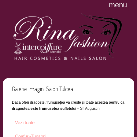
menu
Galerie Imagini Salon Tulcea
Daca oferi dragoste, frumusețea va creste și toate acestea pentru ca
dragostea este frumusetea sufletului
– Sf. Augustin
Vezi toate
Coafuri-Tunsori