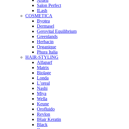
Ardell
Salon Perfect
ILash
COSMETICA
Byotea
Dermasel
Gerovital Equilibrium
Greenlands
Herbacin
Organique
Phura Italia
HAIR-STYLING
Alfaparf
Matrix
Biolage
Londa
L’oreal
Nashi
Miya
Wella
Keune
Orofluido
Revlon
IHair Keratin
Black