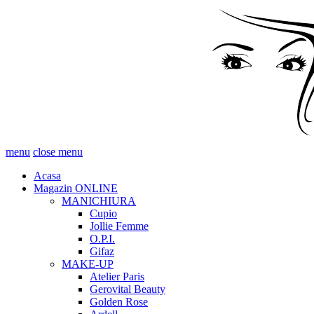
menu
close menu
Acasa
Magazin ONLINE
MANICHIURA
Cupio
Jollie Femme
O.P.I.
Gifaz
MAKE-UP
Atelier Paris
Gerovital Beauty
Golden Rose