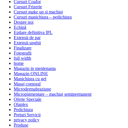
Cursuri Coafor
Cursuri Frizerie
Cursuri make up si machiaj
Cursuri manichiura – pedichiura
Despre noi
Echipă
Epilare definitiva IPL
Extensii de par
Extensii unghii
Finalizare
Fotografii
full width
home
Magazin in mentenanta
Magazin ONLINE
Manichiura cu gel
Masaj corporal
Microdermabraziune
Micropigmentare – machiaj semipermanent
Oferte Speciale
Olaplex
Pedichiura
Preturi Servicii
privacy policy
Produse