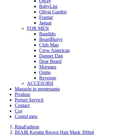
Oway
BabyLiss
Olivia Garden
Framar
Jaguar
FOR MEN
Bandido
BeardBurys
Club Man
Crew American
Dapper Dan
Dear Beard
Morgans
Osmo
Revenge
ACCESORII
Magazin in mentenanta
Produse
Preturi Servicii
Contact
Coș
Contul meu
RinaFashion
IHAIR Keratin Brown Hair Mask 300ml