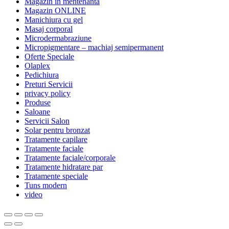
Magazin in mentenanta
Magazin ONLINE
Manichiura cu gel
Masaj corporal
Microdermabraziune
Micropigmentare – machiaj semipermanent
Oferte Speciale
Olaplex
Pedichiura
Preturi Servicii
privacy policy
Produse
Saloane
Servicii Salon
Solar pentru bronzat
Tratamente capilare
Tratamente faciale
Tratamente faciale/corporale
Tratamente hidratare par
Tratamente speciale
Tuns modern
video