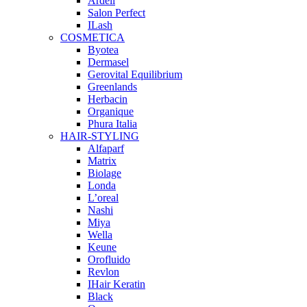
Ardell
Salon Perfect
ILash
COSMETICA
Byotea
Dermasel
Gerovital Equilibrium
Greenlands
Herbacin
Organique
Phura Italia
HAIR-STYLING
Alfaparf
Matrix
Biolage
Londa
L’oreal
Nashi
Miya
Wella
Keune
Orofluido
Revlon
IHair Keratin
Black