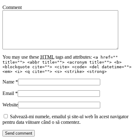
Comment
You may use these
HTML
tags and attributes:
<a href=""
title=""> <abbr title=""> <acronym title=""> <b>
<blockquote cite=""> <cite> <code> <del datetime="">
<em> <i> <q cite=""> <s> <strike> <strong>
Name
*
Email
*
Website
Salvează-mi numele, emailul și site-ul web în acest navigator
pentru data viitoare când o să comentez.