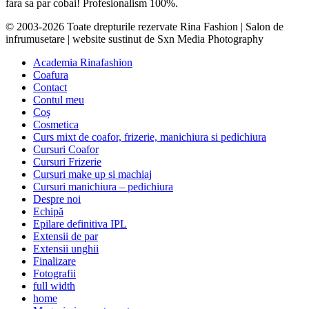
fara sa par cobai! Profesionalism 100%.
© 2003-2026 Toate drepturile rezervate Rina Fashion | Salon de
infrumusetare | website sustinut de Sxn Media Photography
Academia Rinafashion
Coafura
Contact
Contul meu
Coș
Cosmetica
Curs mixt de coafor, frizerie, manichiura si pedichiura
Cursuri Coafor
Cursuri Frizerie
Cursuri make up si machiaj
Cursuri manichiura – pedichiura
Despre noi
Echipă
Epilare definitiva IPL
Extensii de par
Extensii unghii
Finalizare
Fotografii
full width
home