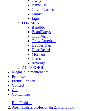
Oway
BabyLiss
Olivia Garden
Framar
Jaguar
FOR MEN
Bandido
BeardBurys
Club Man
Crew American
Dapper Dan
Dear Beard
Morgans
Osmo
Revenge
ACCESORII
Magazin in mentenanta
Produse
Preturi Servicii
Contact
Coș
Contul meu
RinaFashion
Apa micelara profesionala 250ml Cupio