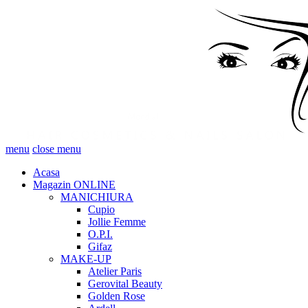
menu
close menu
Acasa
Magazin ONLINE
MANICHIURA
Cupio
Jollie Femme
O.P.I.
Gifaz
MAKE-UP
Atelier Paris
Gerovital Beauty
Golden Rose