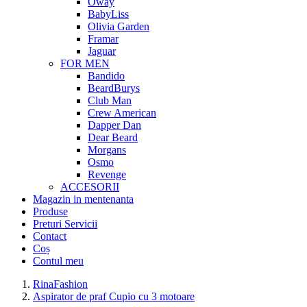
Oway
BabyLiss
Olivia Garden
Framar
Jaguar
FOR MEN
Bandido
BeardBurys
Club Man
Crew American
Dapper Dan
Dear Beard
Morgans
Osmo
Revenge
ACCESORII
Magazin in mentenanta
Produse
Preturi Servicii
Contact
Coș
Contul meu
RinaFashion
Aspirator de praf Cupio cu 3 motoare