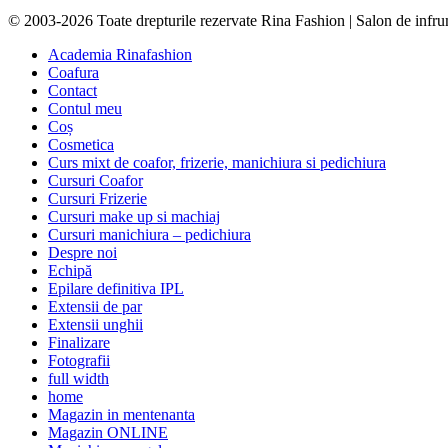
© 2003-2026 Toate drepturile rezervate Rina Fashion | Salon de infr
Academia Rinafashion
Coafura
Contact
Contul meu
Coș
Cosmetica
Curs mixt de coafor, frizerie, manichiura si pedichiura
Cursuri Coafor
Cursuri Frizerie
Cursuri make up si machiaj
Cursuri manichiura – pedichiura
Despre noi
Echipă
Epilare definitiva IPL
Extensii de par
Extensii unghii
Finalizare
Fotografii
full width
home
Magazin in mentenanta
Magazin ONLINE