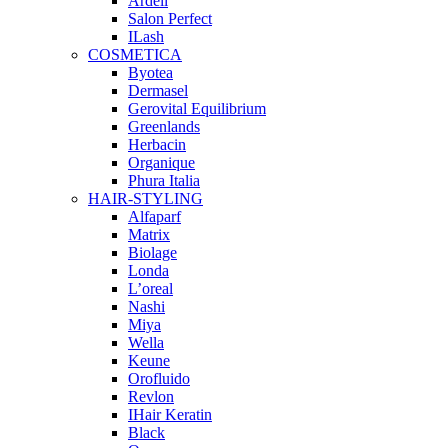
Ardell
Salon Perfect
ILash
COSMETICA
Byotea
Dermasel
Gerovital Equilibrium
Greenlands
Herbacin
Organique
Phura Italia
HAIR-STYLING
Alfaparf
Matrix
Biolage
Londa
L’oreal
Nashi
Miya
Wella
Keune
Orofluido
Revlon
IHair Keratin
Black