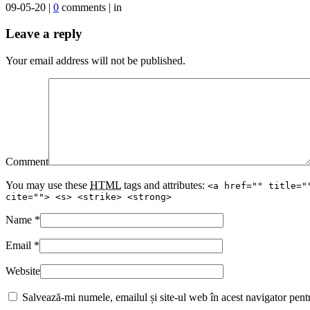
09-05-20 |
0
comments | in
Leave a reply
Your email address will not be published.
Comment
You may use these
HTML
tags and attributes:
<a href="" title="
cite=""> <s> <strike> <strong>
Name
*
Email
*
Website
Salvează-mi numele, emailul și site-ul web în acest navigator pent