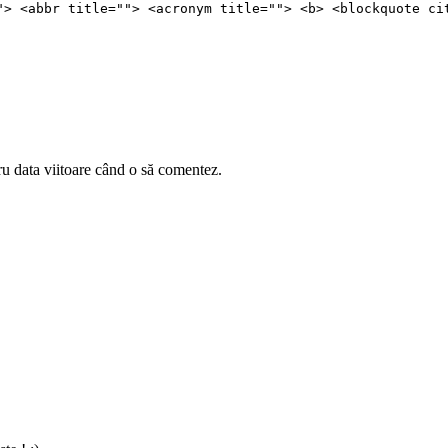
"> <abbr title=""> <acronym title=""> <b> <blockquote ci
ru data viitoare când o să comentez.