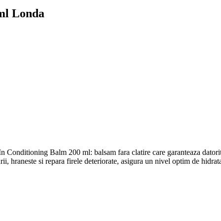
ml Londa
onditioning Balm 200 ml: balsam fara clatire care garanteaza datorita 
rii, hraneste si repara firele deteriorate, asigura un nivel optim de hidrata