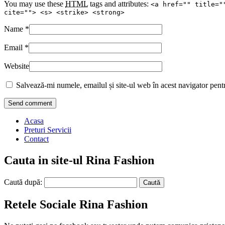
You may use these
HTML
tags and attributes:
<a href="" title="
cite=""> <s> <strike> <strong>
Name
*
Email
*
Website
Salvează-mi numele, emailul și site-ul web în acest navigator pent
Acasa
Preturi Servicii
Contact
Cauta in site-ul Rina Fashion
Caută după:
Retele Sociale Rina Fashion