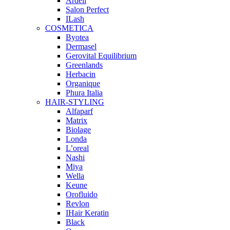
Ardell
Salon Perfect
ILash
COSMETICA
Byotea
Dermasel
Gerovital Equilibrium
Greenlands
Herbacin
Organique
Phura Italia
HAIR-STYLING
Alfaparf
Matrix
Biolage
Londa
L’oreal
Nashi
Miya
Wella
Keune
Orofluido
Revlon
IHair Keratin
Black