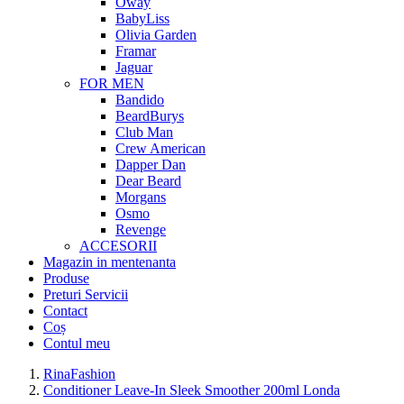
Oway
BabyLiss
Olivia Garden
Framar
Jaguar
FOR MEN
Bandido
BeardBurys
Club Man
Crew American
Dapper Dan
Dear Beard
Morgans
Osmo
Revenge
ACCESORII
Magazin in mentenanta
Produse
Preturi Servicii
Contact
Coș
Contul meu
RinaFashion
Conditioner Leave-In Sleek Smoother 200ml Londa