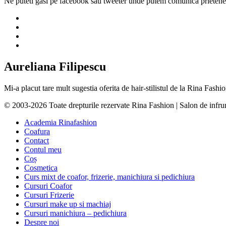
Ne puteti gasi pe facebook sau tweeter unde putem comunica prietenes
Aureliana Filipescu
Mi-a placut tare mult sugestia oferita de hair-stilistul de la Rina Fas
© 2003-2026 Toate drepturile rezervate Rina Fashion | Salon de infr
Academia Rinafashion
Coafura
Contact
Contul meu
Coș
Cosmetica
Curs mixt de coafor, frizerie, manichiura si pedichiura
Cursuri Coafor
Cursuri Frizerie
Cursuri make up si machiaj
Cursuri manichiura – pedichiura
Despre noi