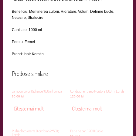
Beneficiu: Mentinerea culorii, Hidratare, Volum, Definire bucle,
Netezire, Stralucire.
Cantitate: 1000 ml.
Pentru: Femei.
Brand: Ihair Keratin
Produse similare
Sampon Color Radiance 1000ml Londa
Conditioner Deep Moisture 1000ml Londa
90,00
lei
120,00
lei
Citește mai mult
Citește mai mult
Pudra decoloranta Blondoran 2*500g
Perie de par PRO10 Cupio
Londa