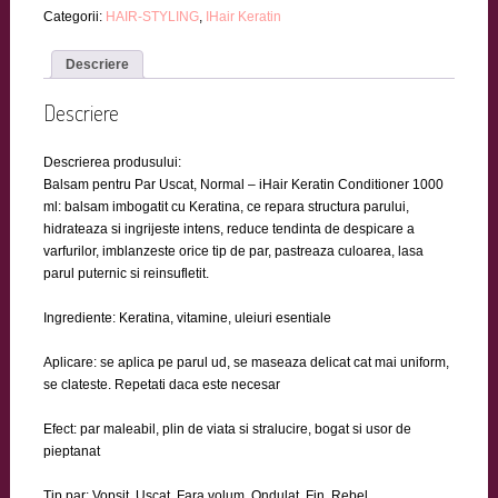
Categorii:
HAIR-STYLING
,
IHair Keratin
Descriere
Descriere
Descrierea produsului:
Balsam pentru Par Uscat, Normal – iHair Keratin Conditioner 1000
ml: balsam imbogatit cu Keratina, ce repara structura parului,
hidrateaza si ingrijeste intens, reduce tendinta de despicare a
varfurilor, imblanzeste orice tip de par, pastreaza culoarea, lasa
parul puternic si reinsufletit.
Ingrediente: Keratina, vitamine, uleiuri esentiale
Aplicare: se aplica pe parul ud, se maseaza delicat cat mai uniform,
se clateste. Repetati daca este necesar
Efect: par maleabil, plin de viata si stralucire, bogat si usor de
pieptanat
Tip par: Vopsit, Uscat, Fara volum, Ondulat, Fin, Rebel.