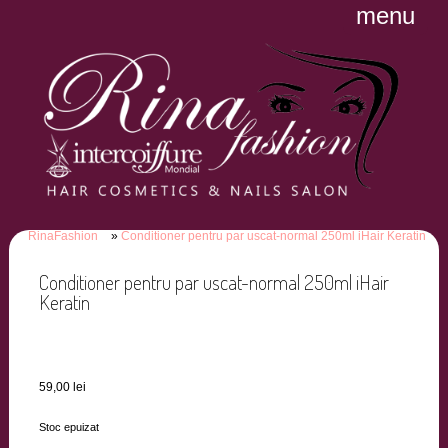
menu
RinaFashion
Conditioner pentru par uscat-normal 250ml iHair Keratin
Conditioner pentru par uscat-normal 250ml iHair
Keratin
59,00
lei
Stoc epuizat