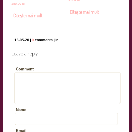
55,00
lei
280,00
lei
Citește mai mult
Citește mai mult
13-05-20 |
0
comments | in
Leave a reply
Comment
Name
Email