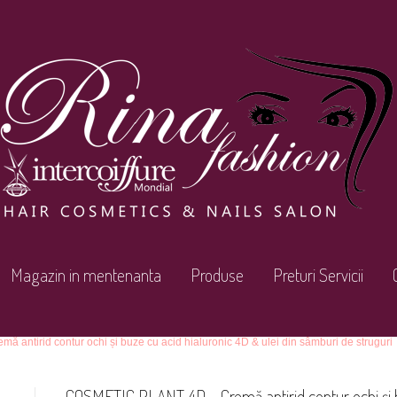
Magazin in mentenanta
Produse
Preturi Servicii
ntirid contur ochi și buze cu acid hialuronic 4D & ulei din sâmburi de struguri
COSMETIC PLANT 4D – Cremă antirid contur ochi și b