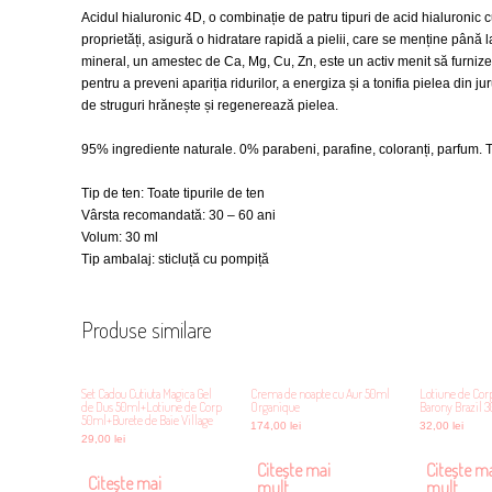
Acidul hialuronic 4D, o combinație de patru tipuri de acid hialuronic 
proprietăți, asigură o hidratare rapidă a pielii, care se menține până
mineral, un amestec de Ca, Mg, Cu, Zn, este un activ menit să furnizeze
pentru a preveni apariția ridurilor, a energiza și a tonifia pielea din ju
de struguri hrănește și regenerează pielea.
95% ingrediente naturale. 0% parabeni, parafine, coloranți, parfum. 
Tip de ten: Toate tipurile de ten
Vârsta recomandată: 30 – 60 ani
Volum: 30 ml
Tip ambalaj: sticluță cu pompiță
Produse similare
Set Cadou Cutiuta Magica Gel
Crema de noapte cu Aur 50ml
Lotiune de Corp
de Dus 50ml+Lotiune de Corp
Organique
Barony Brazil 3
50ml+Burete de Baie Village
174,00
lei
32,00
lei
29,00
lei
Citește mai
Citește m
Citește mai
mult
mult