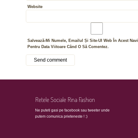
Website
Salvează-Mi Numele, Emailul Și Site-Ul Web În Acest Navi
Pentru Data Viitoare Când O Să Comentez.
Retele Sociale Rina Fashion
Ne puteti gasi pe facebook sau tweeter unde
putem comunica prieteneste ! :)