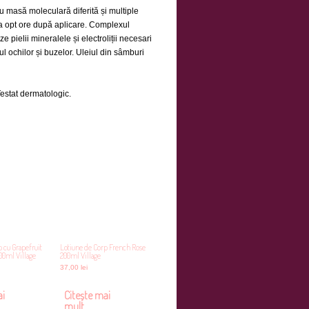
cu masă moleculară diferită și multiple
 la opt ore după aplicare. Complexul
 pielii mineralele și electroliții necesari
rul ochilor și buzelor. Uleiul din sâmburi
Testat dermatologic.
 cu Grapefruit
Lotiune de Corp French Rose
00ml Village
200ml Village
37,00
lei
ai
Citește mai
mult