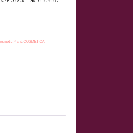
osmetic Plant
,
COSMETICA