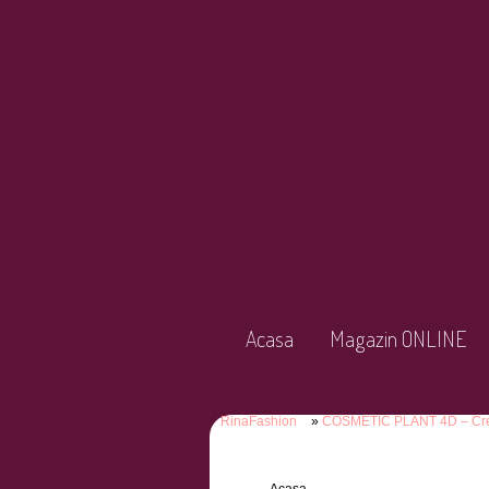
Acasa
Magazin ONLINE
RinaFashion
COSMETIC PLANT 4D – Cremă a