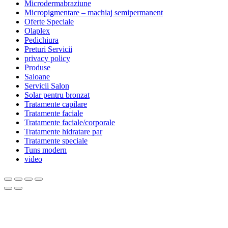
Microdermabraziune
Micropigmentare – machiaj semipermanent
Oferte Speciale
Olaplex
Pedichiura
Preturi Servicii
privacy policy
Produse
Saloane
Servicii Salon
Solar pentru bronzat
Tratamente capilare
Tratamente faciale
Tratamente faciale/corporale
Tratamente hidratare par
Tratamente speciale
Tuns modern
video