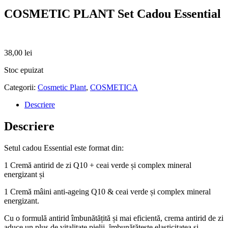
COSMETIC PLANT Set Cadou Essential
38,00
lei
Stoc epuizat
Categorii:
Cosmetic Plant
,
COSMETICA
Descriere
Descriere
Setul cadou Essential este format din:
1 Cremă antirid de zi Q10 + ceai verde și complex mineral
energizant și
1 Cremă mâini anti-ageing Q10 & ceai verde și complex mineral
energizant.
Cu o formulă antirid îmbunătățită și mai eficientă, crema antirid de zi
aduce un plus de vitalitate pielii, ȋmbunătățește elasticitatea și