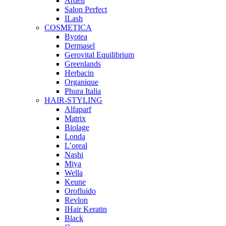
Ardell
Salon Perfect
ILash
COSMETICA
Byotea
Dermasel
Gerovital Equilibrium
Greenlands
Herbacin
Organique
Phura Italia
HAIR-STYLING
Alfaparf
Matrix
Biolage
Londa
L’oreal
Nashi
Miya
Wella
Keune
Orofluido
Revlon
IHair Keratin
Black