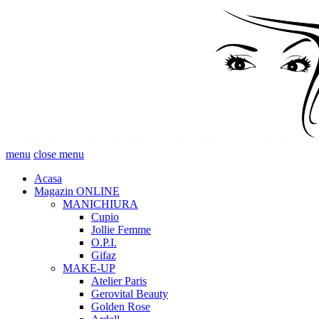
menu
close menu
Acasa
Magazin ONLINE
MANICHIURA
Cupio
Jollie Femme
O.P.I.
Gifaz
MAKE-UP
Atelier Paris
Gerovital Beauty
Golden Rose