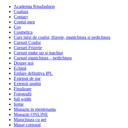
Academia Rinafashion
Coafura
Contact
Contul meu
Coș
Cosmetica
Curs mixt de coafor, frizerie, manichiura si pedichiura
Cursuri Coafor
Cursuri Frizerie
Cursuri make up si machiaj
Cursuri manichiura – pedichiura
Despre noi
Echipă
Epilare definitiva IPL
Extensii de par
Extensii unghii
Finalizare
Fotografii
full width
home
Magazin in mentenanta
Magazin ONLINE
Manichiura cu gel
Masaj corporal