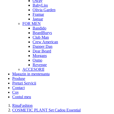
Oway
BabyLiss
Olivia Garden
Framar
Jaguar
FOR MEN
Bandido
BeardBurys
Club Man
Crew American
Dapper Dan
Dear Beard
Morgans
Osmo
Revenge
ACCESORII
Magazin in mentenanta
Produse
Preturi Servicii
Contact
Coș
Contul meu
RinaFashion
COSMETIC PLANT Set Cadou Essential