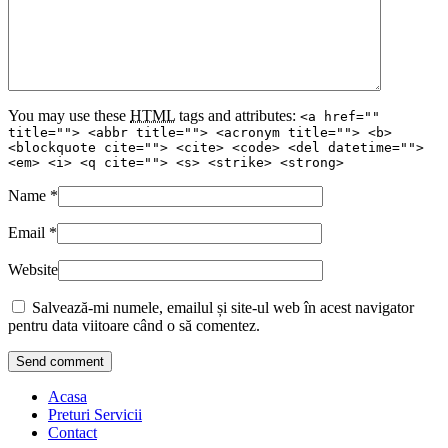
You may use these
HTML
tags and attributes:
<a href=""
title=""> <abbr title=""> <acronym title=""> <b>
<blockquote cite=""> <cite> <code> <del datetime="">
<em> <i> <q cite=""> <s> <strike> <strong>
Name
*
Email
*
Website
Salvează-mi numele, emailul și site-ul web în acest navigator
pentru data viitoare când o să comentez.
Acasa
Preturi Servicii
Contact