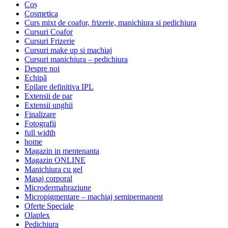
Coș
Cosmetica
Curs mixt de coafor, frizerie, manichiura si pedichiura
Cursuri Coafor
Cursuri Frizerie
Cursuri make up si machiaj
Cursuri manichiura – pedichiura
Despre noi
Echipă
Epilare definitiva IPL
Extensii de par
Extensii unghii
Finalizare
Fotografii
full width
home
Magazin in mentenanta
Magazin ONLINE
Manichiura cu gel
Masaj corporal
Microdermabraziune
Micropigmentare – machiaj semipermanent
Oferte Speciale
Olaplex
Pedichiura