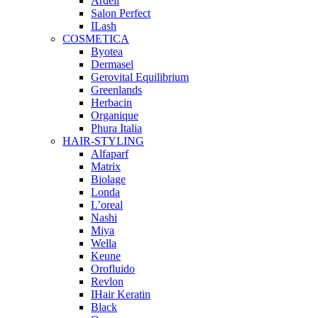
Ardell
Salon Perfect
ILash
COSMETICA
Byotea
Dermasel
Gerovital Equilibrium
Greenlands
Herbacin
Organique
Phura Italia
HAIR-STYLING
Alfaparf
Matrix
Biolage
Londa
L’oreal
Nashi
Miya
Wella
Keune
Orofluido
Revlon
IHair Keratin
Black