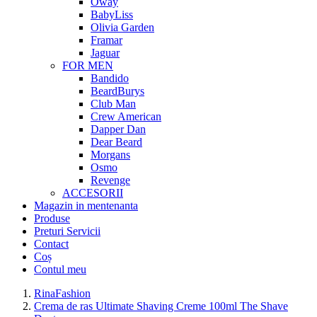
Oway
BabyLiss
Olivia Garden
Framar
Jaguar
FOR MEN
Bandido
BeardBurys
Club Man
Crew American
Dapper Dan
Dear Beard
Morgans
Osmo
Revenge
ACCESORII
Magazin in mentenanta
Produse
Preturi Servicii
Contact
Coș
Contul meu
RinaFashion
Crema de ras Ultimate Shaving Creme 100ml The Shave