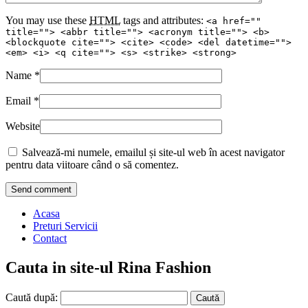
You may use these
HTML
tags and attributes:
<a href=""
title=""> <abbr title=""> <acronym title=""> <b>
<blockquote cite=""> <cite> <code> <del datetime="">
<em> <i> <q cite=""> <s> <strike> <strong>
Name
*
Email
*
Website
Salvează-mi numele, emailul și site-ul web în acest navigator
pentru data viitoare când o să comentez.
Acasa
Preturi Servicii
Contact
Cauta in site-ul Rina Fashion
Caută după: