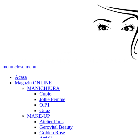
menu
close menu
Acasa
Magazin ONLINE
MANICHIURA
Cupio
Jollie Femme
O.P.I.
Gifaz
MAKE-UP
Atelier Paris
Gerovital Beauty
Golden Rose