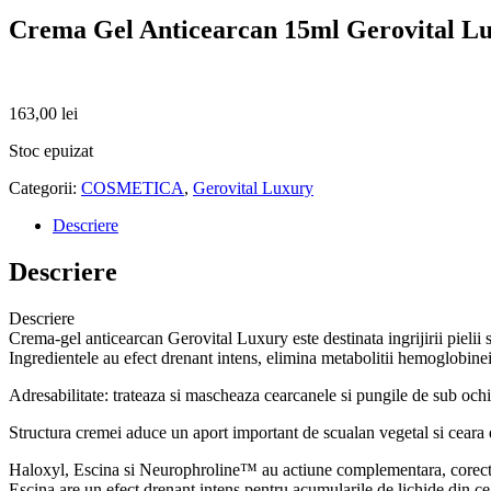
Crema Gel Anticearcan 15ml Gerovital L
163,00
lei
Stoc epuizat
Categorii:
COSMETICA
,
Gerovital Luxury
Descriere
Descriere
Descriere
Crema-gel anticearcan Gerovital Luxury este destinata ingrijirii pielii s
Ingredientele au efect drenant intens, elimina metabolitii hemoglobinei
Adresabilitate: trateaza si mascheaza cearcanele si pungile de sub ochi
Structura cremei aduce un aport important de scualan vegetal si ceara d
Haloxyl, Escina si Neurophroline™ au actiune complementara, corectand
Escina are un efect drenant intens pentru acumularile de lichide din c