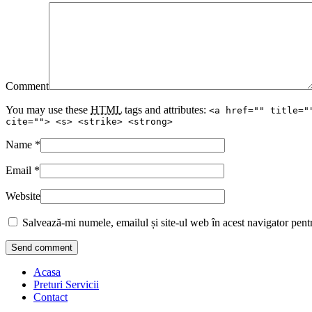
Comment
You may use these
HTML
tags and attributes:
<a href="" title="
cite=""> <s> <strike> <strong>
Name
*
Email
*
Website
Salvează-mi numele, emailul și site-ul web în acest navigator pent
Acasa
Preturi Servicii
Contact