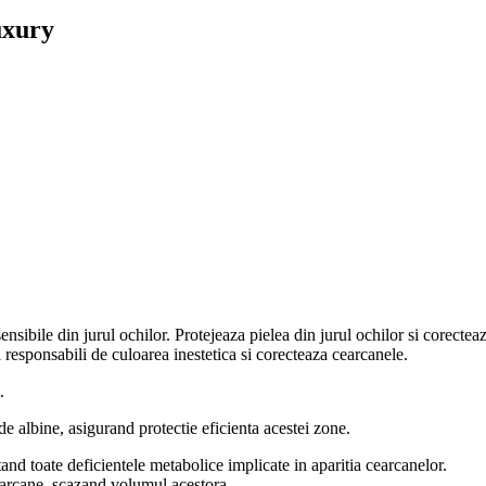
uxury
ensibile din jurul ochilor. Protejeaza pielea din jurul ochilor si corectea
 responsabili de culoarea inestetica si corecteaza cearcanele.
.
e albine, asigurand protectie eficienta acestei zone.
 toate deficientele metabolice implicate in aparitia cearcanelor.
earcane, scazand volumul acestora.