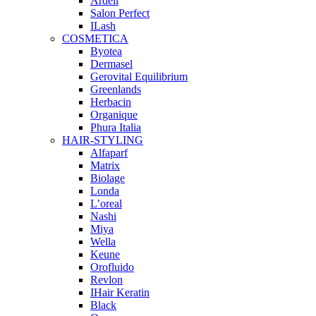
Ardell
Salon Perfect
ILash
COSMETICA
Byotea
Dermasel
Gerovital Equilibrium
Greenlands
Herbacin
Organique
Phura Italia
HAIR-STYLING
Alfaparf
Matrix
Biolage
Londa
L’oreal
Nashi
Miya
Wella
Keune
Orofluido
Revlon
IHair Keratin
Black