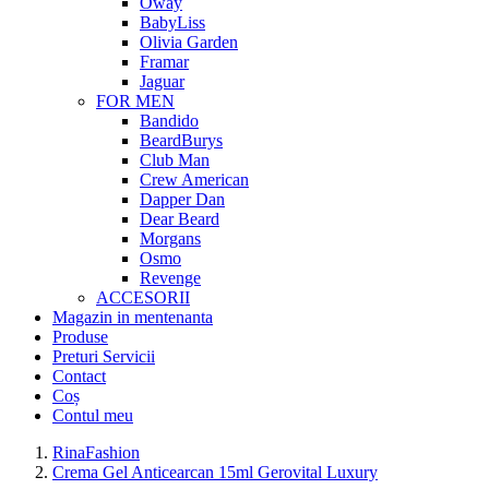
Oway
BabyLiss
Olivia Garden
Framar
Jaguar
FOR MEN
Bandido
BeardBurys
Club Man
Crew American
Dapper Dan
Dear Beard
Morgans
Osmo
Revenge
ACCESORII
Magazin in mentenanta
Produse
Preturi Servicii
Contact
Coș
Contul meu
RinaFashion
Crema Gel Anticearcan 15ml Gerovital Luxury