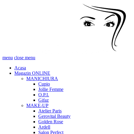
menu
close menu
Acasa
Magazin ONLINE
MANICHIURA
Cupio
Jollie Femme
O.P.I.
Gifaz
MAKE-UP
Atelier Paris
Gerovital Beauty
Golden Rose
Ardell
Salon Perfect