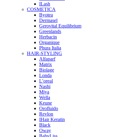
ILash
COSMETICA
Byotea
Dermasel
Gerovital Equilibrium
Greenlands
Herbacin
Organique
Phura Italia
HAIR-STYLING
Alfaparf
Matrix
Biolage
Londa
L’oreal
Nashi
Miya
Wella
Keune
Orofluido
Revlon
IHair Keratin
Black
Oway
BabyLiss