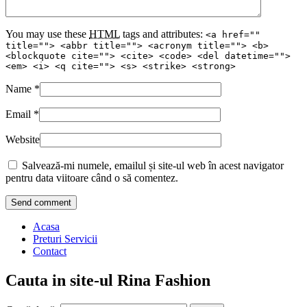
You may use these
HTML
tags and attributes:
<a href=""
title=""> <abbr title=""> <acronym title=""> <b>
<blockquote cite=""> <cite> <code> <del datetime="">
<em> <i> <q cite=""> <s> <strike> <strong>
Name
*
Email
*
Website
Salvează-mi numele, emailul și site-ul web în acest navigator
pentru data viitoare când o să comentez.
Acasa
Preturi Servicii
Contact
Cauta in site-ul Rina Fashion