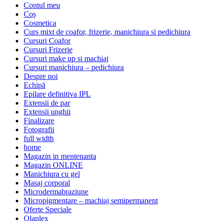
Contul meu
Coș
Cosmetica
Curs mixt de coafor, frizerie, manichiura si pedichiura
Cursuri Coafor
Cursuri Frizerie
Cursuri make up si machiaj
Cursuri manichiura – pedichiura
Despre noi
Echipă
Epilare definitiva IPL
Extensii de par
Extensii unghii
Finalizare
Fotografii
full width
home
Magazin in mentenanta
Magazin ONLINE
Manichiura cu gel
Masaj corporal
Microdermabraziune
Micropigmentare – machiaj semipermanent
Oferte Speciale
Olaplex