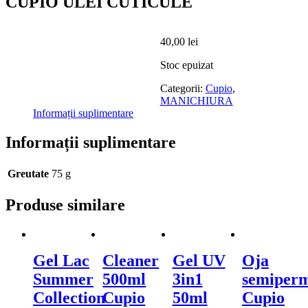
CUPIO ULEI CUTICULE
40,00
lei
Stoc epuizat
Categorii:
Cupio
,
MANICHIURA
Informații suplimentare
Informații suplimentare
Greutate
75 g
Produse similare
Gel Lac
Cleaner
Gel UV
Oja
Summer
500ml
3in1
semiper
Collection
Cupio
50ml
Cupio