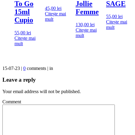
To Go
Jollie
SAGE
45,00
lei
15ml
Femme
Citește mai
55,00
lei
Cupio
mult
Citește mai
130,00
lei
mult
Citește mai
55,00
lei
mult
Citește mai
mult
15-07-23 |
0
comments | in
Leave a reply
Your email address will not be published.
Comment