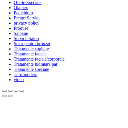
Oferte Speciale
Olaplex
Pedichiura
Preturi Servicii
privacy policy
Produse
Saloane
Servicii Salon
Solar pentru bronzat
Tratamente capilare
Tratamente faciale
Tratamente faciale/corporale
Tratamente hidratare par
Tratamente speciale
Tuns modern
video