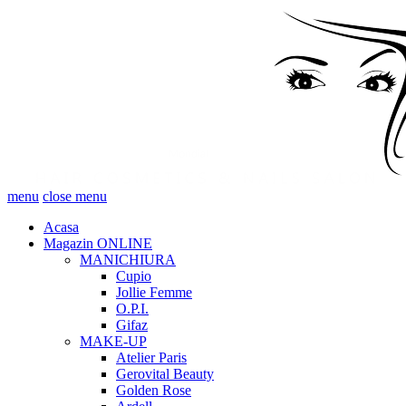
menu
close menu
Acasa
Magazin ONLINE
MANICHIURA
Cupio
Jollie Femme
O.P.I.
Gifaz
MAKE-UP
Atelier Paris
Gerovital Beauty
Golden Rose