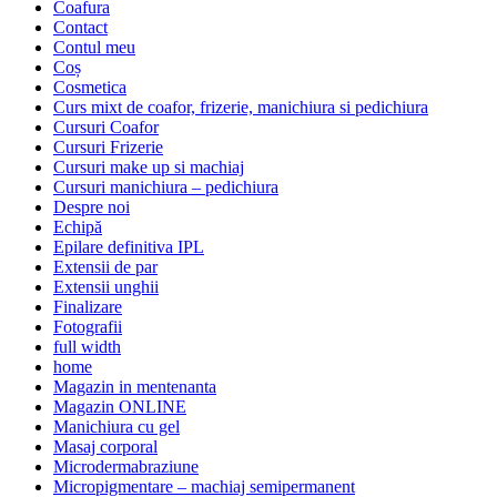
Coafura
Contact
Contul meu
Coș
Cosmetica
Curs mixt de coafor, frizerie, manichiura si pedichiura
Cursuri Coafor
Cursuri Frizerie
Cursuri make up si machiaj
Cursuri manichiura – pedichiura
Despre noi
Echipă
Epilare definitiva IPL
Extensii de par
Extensii unghii
Finalizare
Fotografii
full width
home
Magazin in mentenanta
Magazin ONLINE
Manichiura cu gel
Masaj corporal
Microdermabraziune
Micropigmentare – machiaj semipermanent