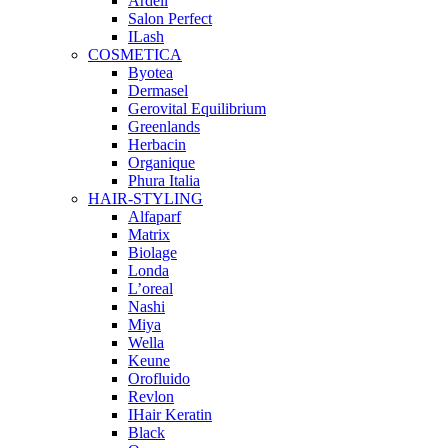
Ardell
Salon Perfect
ILash
COSMETICA
Byotea
Dermasel
Gerovital Equilibrium
Greenlands
Herbacin
Organique
Phura Italia
HAIR-STYLING
Alfaparf
Matrix
Biolage
Londa
L’oreal
Nashi
Miya
Wella
Keune
Orofluido
Revlon
IHair Keratin
Black