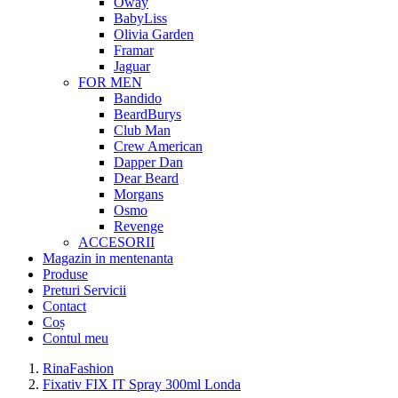
Oway
BabyLiss
Olivia Garden
Framar
Jaguar
FOR MEN
Bandido
BeardBurys
Club Man
Crew American
Dapper Dan
Dear Beard
Morgans
Osmo
Revenge
ACCESORII
Magazin in mentenanta
Produse
Preturi Servicii
Contact
Coș
Contul meu
RinaFashion
Fixativ FIX IT Spray 300ml Londa