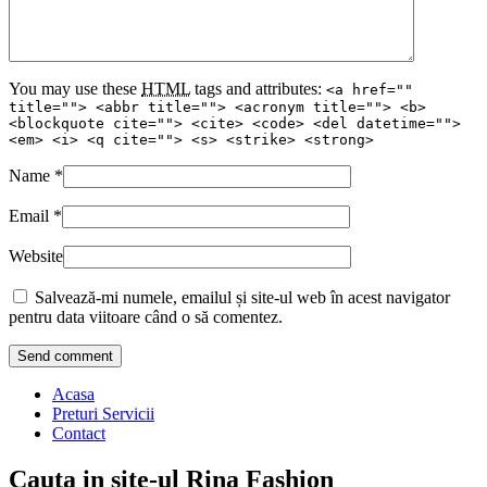
You may use these
HTML
tags and attributes:
<a href=""
title=""> <abbr title=""> <acronym title=""> <b>
<blockquote cite=""> <cite> <code> <del datetime="">
<em> <i> <q cite=""> <s> <strike> <strong>
Name
*
Email
*
Website
Salvează-mi numele, emailul și site-ul web în acest navigator
pentru data viitoare când o să comentez.
Acasa
Preturi Servicii
Contact
Cauta in site-ul Rina Fashion