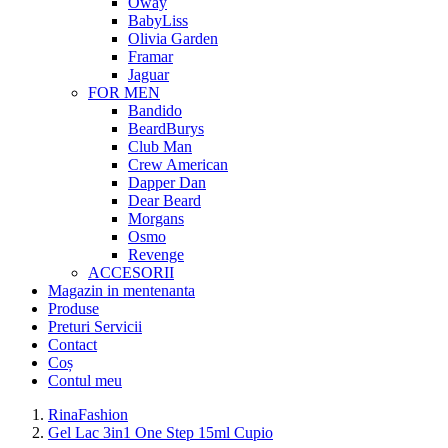
Oway
BabyLiss
Olivia Garden
Framar
Jaguar
FOR MEN
Bandido
BeardBurys
Club Man
Crew American
Dapper Dan
Dear Beard
Morgans
Osmo
Revenge
ACCESORII
Magazin in mentenanta
Produse
Preturi Servicii
Contact
Coș
Contul meu
RinaFashion
Gel Lac 3in1 One Step 15ml Cupio