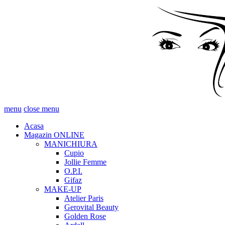
menu
close menu
Acasa
Magazin ONLINE
MANICHIURA
Cupio
Jollie Femme
O.P.I.
Gifaz
MAKE-UP
Atelier Paris
Gerovital Beauty
Golden Rose