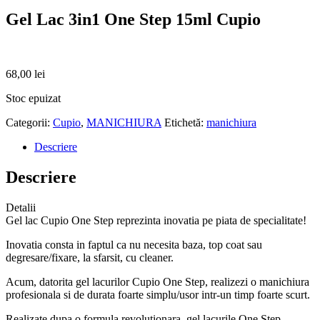
Gel Lac 3in1 One Step 15ml Cupio
68,00
lei
Stoc epuizat
Categorii:
Cupio
,
MANICHIURA
Etichetă:
manichiura
Descriere
Descriere
Detalii
Gel lac Cupio One Step reprezinta inovatia pe piata de specialitate!
Inovatia consta in faptul ca nu necesita baza, top coat sau
degresare/fixare, la sfarsit, cu cleaner.
Acum, datorita gel lacurilor Cupio One Step, realizezi o manichiura
profesionala si de durata foarte simplu/usor intr-un timp foarte scurt.
Realizate dupa o formula revolutionara, gel lacurile One Step