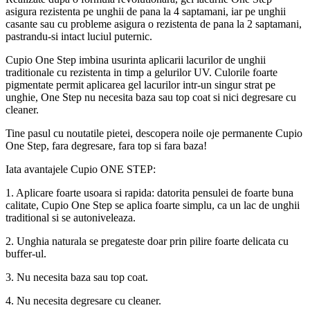
asigura rezistenta pe unghii de pana la 4 saptamani, iar pe unghii
casante sau cu probleme asigura o rezistenta de pana la 2 saptamani,
pastrandu-si intact luciul puternic.
Cupio One Step imbina usurinta aplicarii lacurilor de unghii
traditionale cu rezistenta in timp a gelurilor UV. Culorile foarte
pigmentate permit aplicarea gel lacurilor intr-un singur strat pe
unghie, One Step nu necesita baza sau top coat si nici degresare cu
cleaner.
Tine pasul cu noutatile pietei, descopera noile oje permanente Cupio
One Step, fara degresare, fara top si fara baza!
Iata avantajele Cupio ONE STEP:
1. Aplicare foarte usoara si rapida: datorita pensulei de foarte buna
calitate, Cupio One Step se aplica foarte simplu, ca un lac de unghii
traditional si se autoniveleaza.
2. Unghia naturala se pregateste doar prin pilire foarte delicata cu
buffer-ul.
3. Nu necesita baza sau top coat.
4. Nu necesita degresare cu cleaner.