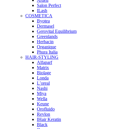
Ardell
Salon Perfect
ILash
COSMETICA
Byotea
Dermasel
Gerovital Equilibrium
Greenlands
Herbacin
Organique
Phura Italia
HAIR-STYLING
Alfaparf
Matrix
Biolage
Londa
L’oreal
Nashi
Miya
Wella
Keune
Orofluido
Revlon
IHair Keratin
Black