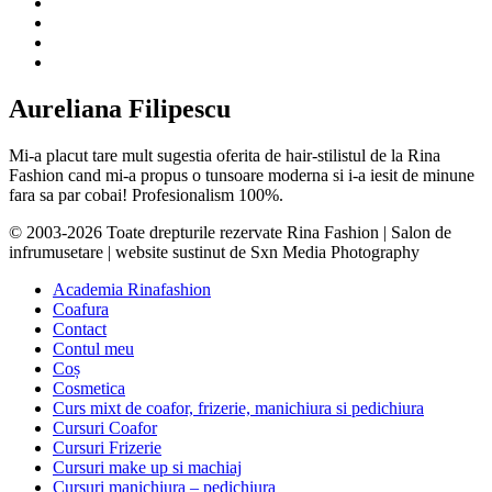
Aureliana Filipescu
Mi-a placut tare mult sugestia oferita de hair-stilistul de la Rina
Fashion cand mi-a propus o tunsoare moderna si i-a iesit de minune
fara sa par cobai! Profesionalism 100%.
© 2003-2026 Toate drepturile rezervate Rina Fashion | Salon de
infrumusetare | website sustinut de Sxn Media Photography
Academia Rinafashion
Coafura
Contact
Contul meu
Coș
Cosmetica
Curs mixt de coafor, frizerie, manichiura si pedichiura
Cursuri Coafor
Cursuri Frizerie
Cursuri make up si machiaj
Cursuri manichiura – pedichiura