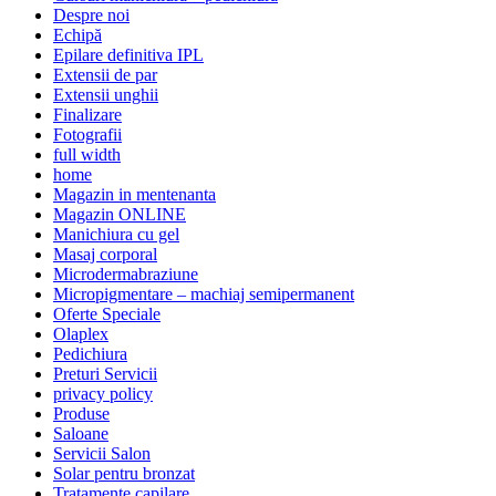
Despre noi
Echipă
Epilare definitiva IPL
Extensii de par
Extensii unghii
Finalizare
Fotografii
full width
home
Magazin in mentenanta
Magazin ONLINE
Manichiura cu gel
Masaj corporal
Microdermabraziune
Micropigmentare – machiaj semipermanent
Oferte Speciale
Olaplex
Pedichiura
Preturi Servicii
privacy policy
Produse
Saloane
Servicii Salon
Solar pentru bronzat
Tratamente capilare