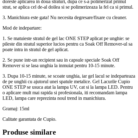
doreste aplicarea in doua straturi, dupa ce s-a polimerizat primul
strat, se aplica cel de-al doilea si se polimerizeaza la fel ca si primul.
3. Manichiura este gata! Nu necesita degresare/fixare cu cleaner.
Mod de indepartare:
1. Se matuieste stratul de gel lac ONE STEP aplicat pe unghie: se
pileste din stratul superior lucios pentru ca Soak Off Remover-ul sa
poate intra in stratul de gel aplicat.
2. Se pune intr-un recipient sau in capsule speciale Soak Off
Remover si se lasa unghia la inmuiat pentru 10-15 minute.
3. Dupa 10-15 minute, se scoate unghia, iar gel lacul se indeparteaza
de pe unghii cu ajutorul unei spatule metalice. Gel Lacurile Cupio
ONE STEP se usuca atat la lampa UV, cat si la lampa LED. Pentru
o aplicare mult mai rapida si profesionala, iti recomandam lampa
LED, lampa care reprezinta noul trend in manichiura.
Gramaj: 15ml
Calitate garantata de Cupio.
Produse similare