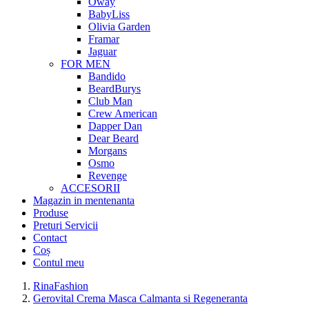
Oway
BabyLiss
Olivia Garden
Framar
Jaguar
FOR MEN
Bandido
BeardBurys
Club Man
Crew American
Dapper Dan
Dear Beard
Morgans
Osmo
Revenge
ACCESORII
Magazin in mentenanta
Produse
Preturi Servicii
Contact
Coș
Contul meu
RinaFashion
Gerovital Crema Masca Calmanta si Regeneranta