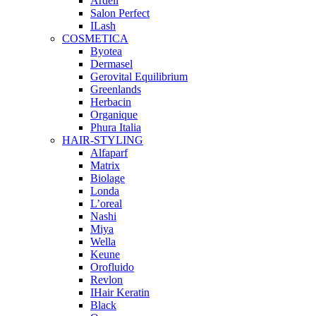
Ardell
Salon Perfect
ILash
COSMETICA
Byotea
Dermasel
Gerovital Equilibrium
Greenlands
Herbacin
Organique
Phura Italia
HAIR-STYLING
Alfaparf
Matrix
Biolage
Londa
L’oreal
Nashi
Miya
Wella
Keune
Orofluido
Revlon
IHair Keratin
Black