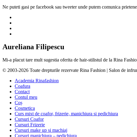
Ne puteti gasi pe facebook sau tweeter unde putem comunica prietenes
Aureliana Filipescu
Mi-a placut tare mult sugestia oferita de hair-stilistul de la Rina Fas
© 2003-2026 Toate drepturile rezervate Rina Fashion | Salon de infr
Academia Rinafashion
Coafura
Contact
Contul meu
Coș
Cosmetica
Curs mixt de coafor, frizerie, manichiura si pedichiura
Cursuri Coafor
Cursuri Frizerie
Cursuri make up si machiaj
Cursuri manichiura – pedichiura