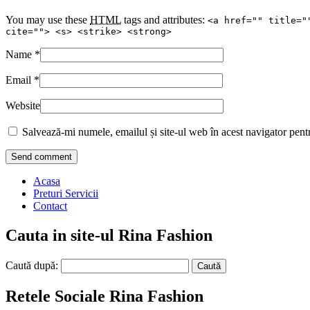
You may use these
HTML
tags and attributes:
<a href="" title="
cite=""> <s> <strike> <strong>
Name
*
Email
*
Website
Salvează-mi numele, emailul și site-ul web în acest navigator pent
Acasa
Preturi Servicii
Contact
Cauta in site-ul Rina Fashion
Caută după:
Retele Sociale Rina Fashion