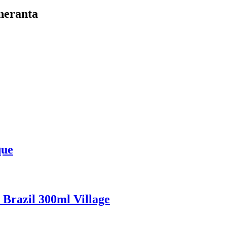
neranta
que
 Brazil 300ml Village