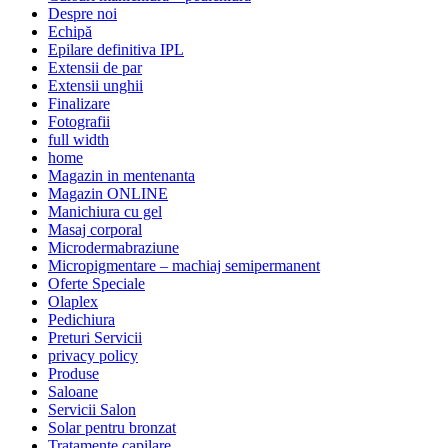
Despre noi
Echipă
Epilare definitiva IPL
Extensii de par
Extensii unghii
Finalizare
Fotografii
full width
home
Magazin in mentenanta
Magazin ONLINE
Manichiura cu gel
Masaj corporal
Microdermabraziune
Micropigmentare – machiaj semipermanent
Oferte Speciale
Olaplex
Pedichiura
Preturi Servicii
privacy policy
Produse
Saloane
Servicii Salon
Solar pentru bronzat
Tratamente capilare