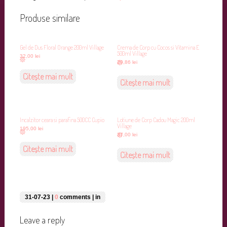
Produse similare
Gel de Dus Floral Orange 200ml Village
Crema de Corp cu Cocos si Vitamina E
500ml Village
32,00
lei
29,86
lei
Citește mai mult
Citește mai mult
Incalzitor ceara si parafina 500CC Cupio
Lotiune de Corp Cadou Magic 200ml
Village
195,00
lei
37,00
lei
Citește mai mult
Citește mai mult
31-07-23 |
0
comments | in
Leave a reply