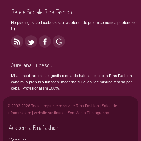
Retele Sociale Rina Fashion
Ne puteti gasi pe facebook sau tweeter unde putem comunica prieteneste
! :)
Aureliana Filipescu
Mi-a placut tare mult sugestia oferita de hair-stilistul de la Rina Fashion
cand mi-a propus o tunsoare moderna si i-a iesit de minune fara sa par
cobai! Profesionalism 100%.
© 2003-2026 Toate drepturile rezervate Rina Fashion | Salon de
infrumusetare | website sustinut de Sxn Media Photography
Academia Rinafashion
Coafura