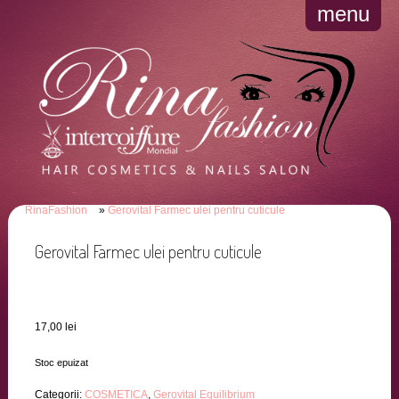
menu
RinaFashion
Gerovital Farmec ulei pentru cuticule
Gerovital Farmec ulei pentru cuticule
17,00
lei
Stoc epuizat
Categorii:
COSMETICA
,
Gerovital Equilibrium