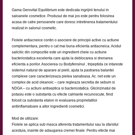
Gama Gerovital Equilibrium este dedicata ingrijirii tenului in
saloanele cosmetice. Produsul de mai jos este pentru folosirea
acasa de catre persoanele care doresc intretinerea tratamentului
realizat in salonul cosmetic.
Fiolele antiacneice contin o asociere de principii active cu actiune
complementara, pentru o cat mai buna eficienta antiacneica. Acidul
salicilic din compozitie este un ingredient cheie cu actiune
bacteriostatica excelenta care ajuta la deblocarea si drenarea
eficienta a porilor. Asocierea cu Bodyfensinul , tripeptida ce intareste
sistemul natural de aparare al pielii, ajuta la pastrarea balantei
complexe care caracterizeaza pielea sanatoasa. Ac. net este un
complex de acid oleanoic – care regleaza secretia de sebum si
NDGA – cu actiuni antiseptica si bacteriostatica. Glicirizinatul de
potasiu este o substanta cu efecte calmante recunoscute, fiind
folosit ca substanta etalon in evaluarea proprietatilor
antiinflamatoare a altor ingredienti cosmetici.
Mod de utilizare:
Fiolele se aplica sub masca aferenta tratamentului sau la sfarsitul
acestuia, inainte de adaugarea cremei finale. Pentru efecte mai