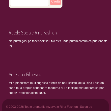
Retele Sociale Rina Fashion
Ne puteti gasi pe facebook sau tweeter unde putem comunica prieteneste
! :)
Aureliana Filipescu
Mi-a placut tare mult sugestia oferita de hair-stilistul de la Rina Fashion
cand mi-a propus o tunsoare moderna si i-a iesit de minune fara sa par
cobai! Profesionalism 100%.
© 2003-2026 Toate drepturile rezervate Rina Fashion | Salon de