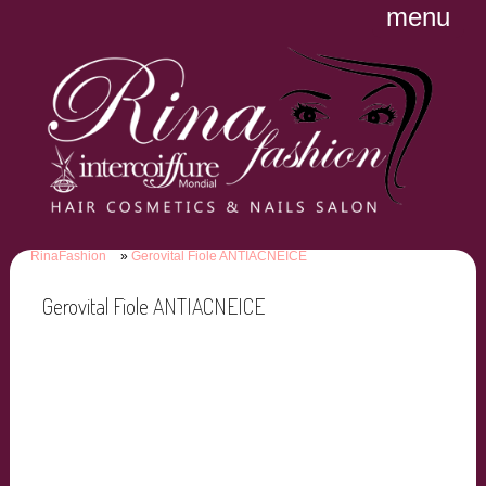
menu
RinaFashion
Gerovital Fiole ANTIACNEICE
Gerovital Fiole ANTIACNEICE