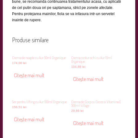
bune, se recomanda continuarea tratamentului acasa, cu aplicatii
de cel putin doua ori pe saptamana, strict pe zonele afectate.
Pentru protejarea mainilor, fiola se va infasura intr-un servetel
inainte de rupere.
Produse similare
Crema de noapte cu Aur 50ml Organique
Crema contur ochi cu Aur 15ml
Organique
174,00
lei
104,88
lei
Citește mai mult
Citește mai mult
Ser pentru lifting cu Aur 100ml Organique
Crema de Corp cu Cocos si Vitamina E
500ml Village
156,51
lei
29,86
lei
Citește mai mult
Citește mai mult