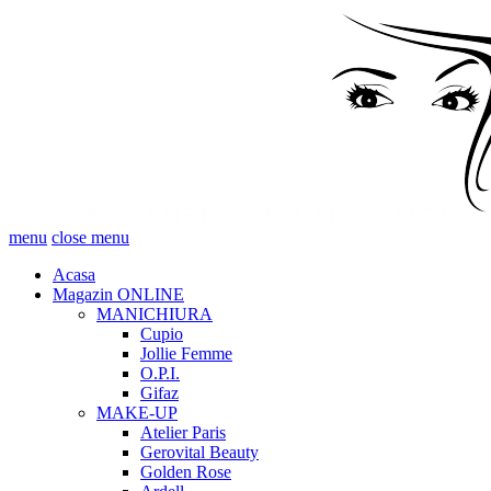
menu
close menu
Acasa
Magazin ONLINE
MANICHIURA
Cupio
Jollie Femme
O.P.I.
Gifaz
MAKE-UP
Atelier Paris
Gerovital Beauty
Golden Rose