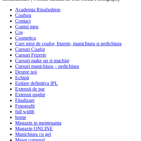
Academia Rinafashion
Coafura
Contact
Contul meu
Coș
Cosmetica
Curs mixt de coafor, frizerie, manichiura si pedichiura
Cursuri Coafor
Cursuri Frizerie
Cursuri make up si machiaj
Cursuri manichiura – pedichiura
Despre noi
Echipă
Epilare definitiva IPL
Extensii de par
Extensii unghii
Finalizare
Fotografii
full width
home
Magazin in mentenanta
Magazin ONLINE
Manichiura cu gel
Masaj corporal