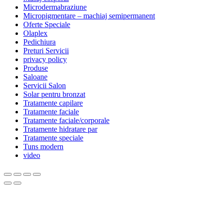
Microdermabraziune
Micropigmentare – machiaj semipermanent
Oferte Speciale
Olaplex
Pedichiura
Preturi Servicii
privacy policy
Produse
Saloane
Servicii Salon
Solar pentru bronzat
Tratamente capilare
Tratamente faciale
Tratamente faciale/corporale
Tratamente hidratare par
Tratamente speciale
Tuns modern
video