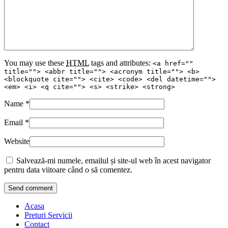
You may use these
HTML
tags and attributes:
<a href=""
title=""> <abbr title=""> <acronym title=""> <b>
<blockquote cite=""> <cite> <code> <del datetime="">
<em> <i> <q cite=""> <s> <strike> <strong>
Name
*
Email
*
Website
Salvează-mi numele, emailul și site-ul web în acest navigator
pentru data viitoare când o să comentez.
Acasa
Preturi Servicii
Contact