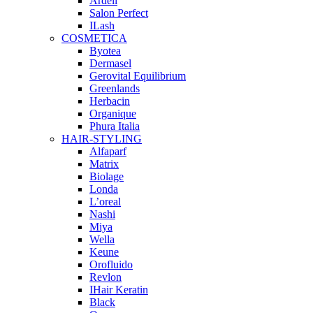
Ardell
Salon Perfect
ILash
COSMETICA
Byotea
Dermasel
Gerovital Equilibrium
Greenlands
Herbacin
Organique
Phura Italia
HAIR-STYLING
Alfaparf
Matrix
Biolage
Londa
L’oreal
Nashi
Miya
Wella
Keune
Orofluido
Revlon
IHair Keratin
Black