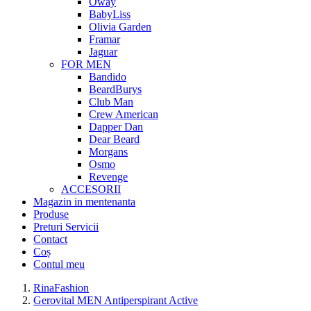
Oway
BabyLiss
Olivia Garden
Framar
Jaguar
FOR MEN
Bandido
BeardBurys
Club Man
Crew American
Dapper Dan
Dear Beard
Morgans
Osmo
Revenge
ACCESORII
Magazin in mentenanta
Produse
Preturi Servicii
Contact
Coș
Contul meu
RinaFashion
Gerovital MEN Antiperspirant Active