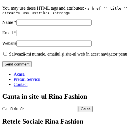
You may use these
HTML
tags and attributes:
<a href="" title="
cite=""> <s> <strike> <strong>
Name
*
Email
*
Website
Salvează-mi numele, emailul și site-ul web în acest navigator pent
Acasa
Preturi Servicii
Contact
Cauta in site-ul Rina Fashion
Caută după:
Retele Sociale Rina Fashion