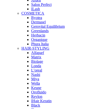
Ardell
Salon Perfect
ILash
COSMETICA
Byotea
Dermasel
Gerovital Equilibrium
Greenlands
Herbacin
Organique
Phura Italia
HAIR-STYLING
Alfaparf
Matrix
Biolage
Londa
L’oreal
Nashi
Miya
Wella
Keune
Orofluido
Revlon
IHair Keratin
Black