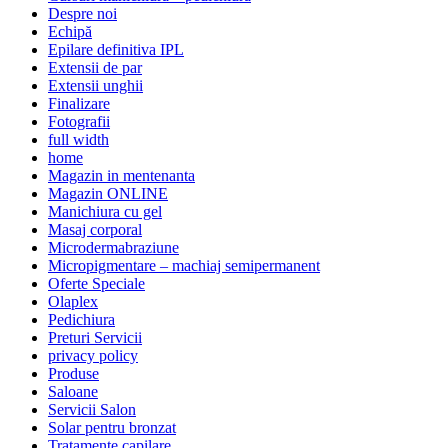
Despre noi
Echipă
Epilare definitiva IPL
Extensii de par
Extensii unghii
Finalizare
Fotografii
full width
home
Magazin in mentenanta
Magazin ONLINE
Manichiura cu gel
Masaj corporal
Microdermabraziune
Micropigmentare – machiaj semipermanent
Oferte Speciale
Olaplex
Pedichiura
Preturi Servicii
privacy policy
Produse
Saloane
Servicii Salon
Solar pentru bronzat
Tratamente capilare