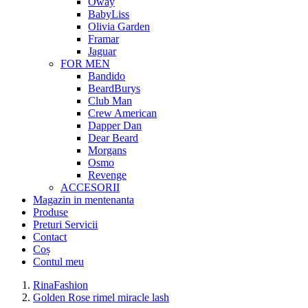
Oway
BabyLiss
Olivia Garden
Framar
Jaguar
FOR MEN
Bandido
BeardBurys
Club Man
Crew American
Dapper Dan
Dear Beard
Morgans
Osmo
Revenge
ACCESORII
Magazin in mentenanta
Produse
Preturi Servicii
Contact
Coș
Contul meu
RinaFashion
Golden Rose rimel miracle lash