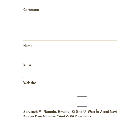
Comment
Name
Email
Website
Salvează-Mi Numele, Emailul Și Site-Ul Web În Acest Navi
Pentru Data Viitoare Când O Să Comentez.