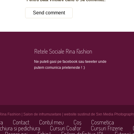
Retele Sociale Rina Fashion
Ne puteti gasi pe facebook sau tweeter unde
putem comunica prieteneste ! :)
Rina Fashion | Salon de infrumusetare | website sustinut de Sxn Media Photograph
ra
Contact
Contul meu
Coș
Cosmetica
chiura si pedichiura
Cursuri Coafor
Cursuri Frizerie