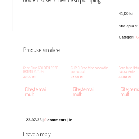
41,00
lei
Stoc epuizat
Categorii:
G
Produse similare
Gene Flase GOLDEN ROSE
CUPIO Gene false banda din
Gene false Natur
GRTK10, 01, 11, 04
par natural
natural Ardell
30,00
lei
35,00
lei
32,00
lei
Citește mai
Citește mai
Citește m
mult
mult
mult
22-07-23 |
0
comments | in
Leave a reply