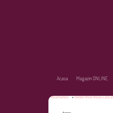
Acasa
Magazin ONLINE
RinaFashion
Golden Rose Rimes Lash p