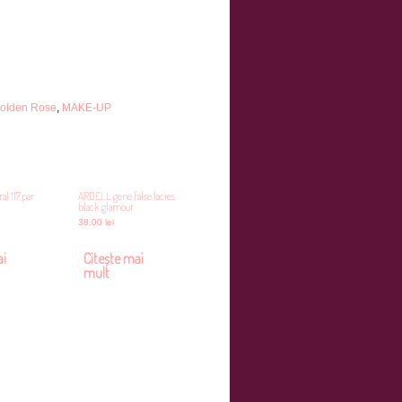
olden Rose
,
MAKE-UP
al 117,par
ARDELL gene false lacies
black glamour
38,00
lei
ai
Citește mai
mult