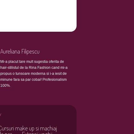
Aureliana Filipescu
Mi-a placut tare mult sugestia oferita de
hair-stilistul de la Rina Fashion cand mi-a
propus o tunsoare moderna si i-a iesit de
minune fara sa par cobai! Profesionalism
100%.
y
Cursuri make up si machiaj