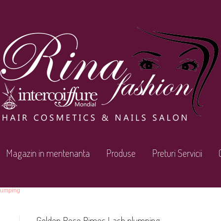
Magazin in mentenanta
Produse
Preturi Servicii
lumping
Golden Rose Rimes Lash plumping