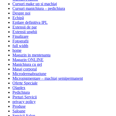
Cursuri make up si machiaj
Cursuri manichiura – pedichiura
Despre noi
Echipă
Epilare definitiva IPL
Extensii de par
Extensii unghii
Finalizare
Fotografii
full width
home
Magazin in mentenanta
Magazin ONLINE
Manichiura cu gel
Masaj corporal
Microdermabraziune
Micropigmentare – machiaj semipermanent
Oferte Speciale
Olaplex
Pedichiura
Preturi Servicii
privacy policy
Produse
Saloane
Servicii Salon