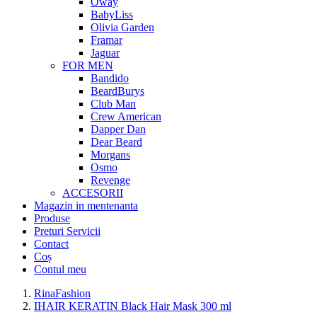
Oway
BabyLiss
Olivia Garden
Framar
Jaguar
FOR MEN
Bandido
BeardBurys
Club Man
Crew American
Dapper Dan
Dear Beard
Morgans
Osmo
Revenge
ACCESORII
Magazin in mentenanta
Produse
Preturi Servicii
Contact
Coș
Contul meu
RinaFashion
IHAIR KERATIN Black Hair Mask 300 ml