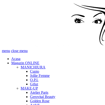
menu
close menu
Acasa
Magazin ONLINE
MANICHIURA
Cupio
Jollie Femme
O.P.I.
Gifaz
MAKE-UP
Atelier Paris
Gerovital Beauty
Golden Rose