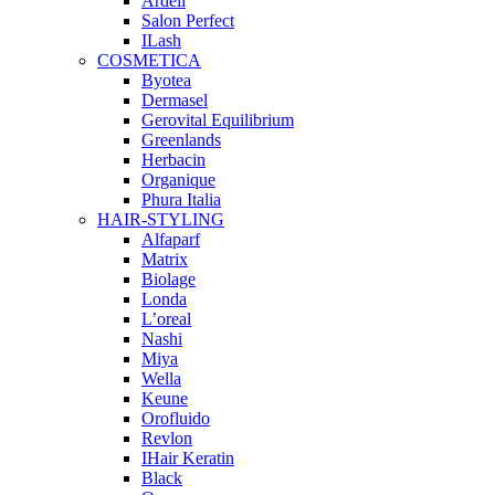
Ardell
Salon Perfect
ILash
COSMETICA
Byotea
Dermasel
Gerovital Equilibrium
Greenlands
Herbacin
Organique
Phura Italia
HAIR-STYLING
Alfaparf
Matrix
Biolage
Londa
L’oreal
Nashi
Miya
Wella
Keune
Orofluido
Revlon
IHair Keratin
Black