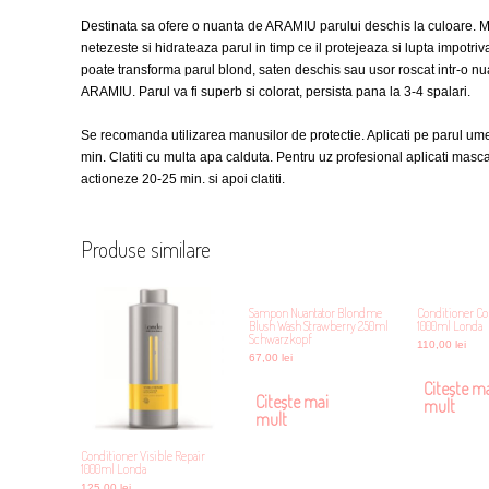
Destinata sa ofere o nuanta de ARAMIU parului deschis la culoare. Mu
netezeste si hidrateaza parul in timp ce il protejeaza si lupta impotriva 
poate transforma parul blond, saten deschis sau usor roscat intr-o nua
ARAMIU. Parul va fi superb si colorat, persista pana la 3-4 spalari.
Se recomanda utilizarea manusilor de protectie. Aplicati pe parul ume
min. Clatiti cu multa apa calduta. Pentru uz profesional aplicati masc
actioneze 20-25 min. si apoi clatiti.
Produse similare
Sampon Nuantator Blondme
Conditioner Co
Blush Wash Strawberry 250ml
1000ml Londa
Schwarzkopf
110,00
lei
67,00
lei
Citește m
Citește mai
mult
mult
Conditioner Visible Repair
1000ml Londa
125,00
lei