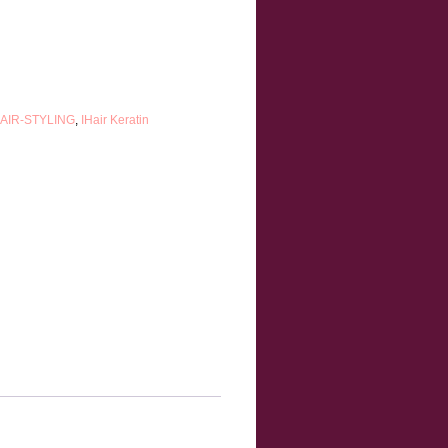
AIR-STYLING
,
IHair Keratin