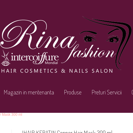
Magazin in mentenanta
Produse
Preturi Servicii
r Mask 300 ml
IHAIR KERATIN Copper Hair Mask 300 ml