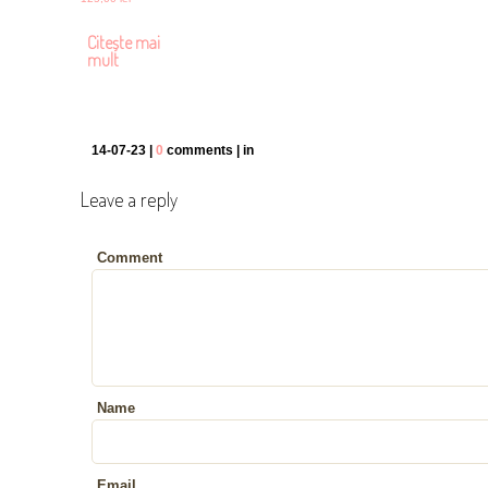
Citește mai
mult
14-07-23 |
0
comments | in
Leave a reply
Comment
Name
Email