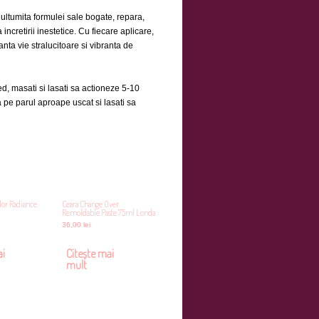
ltumita formulei sale bogate, repara,
incretirii inestetice. Cu fiecare aplicare,
nta vie stralucitoare si vibranta de
d, masati si lasati sa actioneze 5-10
a pe parul aproape uscat si lasati sa
lor Radiance
Ceara Change Over
Remoldable Paste 75ml Londa
36,00
lei
ai
Citește mai
mult