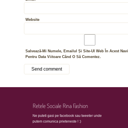
Website
Salvează-Mi Numele, Emailul Și Site-Ul Web În Acest Navi
Pentru Data Viitoare Când O Să Comentez.
Retele Sociale Rina Fashion
Ne puteti gasi pe facebook sau tweeter unde
putem comunica prieteneste ! :)