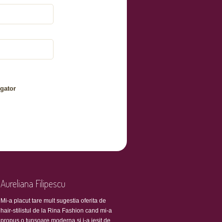
gator
Aureliana Filipescu
Mi-a placut tare mult sugestia oferita de
hair-stilistul de la Rina Fashion cand mi-a
propus o tunsoare moderna si i-a iesit de