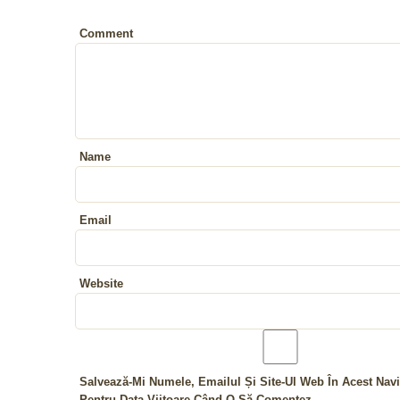
Comment
Name
Email
Website
Salvează-Mi Numele, Emailul Și Site-Ul Web În Acest Navi
Pentru Data Viitoare Când O Să Comentez.