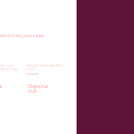
AIR-STYLING
,
IHair Keratin
ave-In Curl
Ceara-gel Adapt It Wax 100ml
r 250ml Londa
Londa
50,00
lei
ai
Citește mai
mult