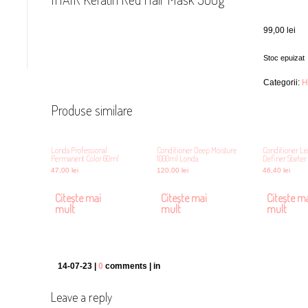
99,00
lei
Stoc epuizat
Categorii:
H
Produse similare
Londa Professional
Conditioner Deep Moisture
Conditioner Le
Permanent Color 60ml
1000ml Londa
Definer Starte
47,00
lei
120,00
lei
46,40
lei
Citește mai
Citește mai
Citește m
mult
mult
mult
14-07-23 |
0
comments | in
Leave a reply