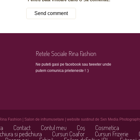
Retele Sociale Rina Fashion
Ne puteti gasi pe facebook sau tweeter unde
putem comunica prieteneste ! :)
Rina Fashion | Salon de infrumusetare | website sustinut de Sxn Media Photograph
ra
Contact
Contul meu
Coș
Cosmetica
chiura si pedichiura
Cursuri Coafor
Cursuri Frizerie