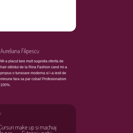
Aureliana Filipescu
Mi-a placut tare mult sugestia oferita de
hair-stilistul de la Rina Fashion cand mi-a
propus o tunsoare moderna si i-a iesit de
minune fara sa par cobai! Profesionalism
100%.
y
Cursuri make up si machiaj