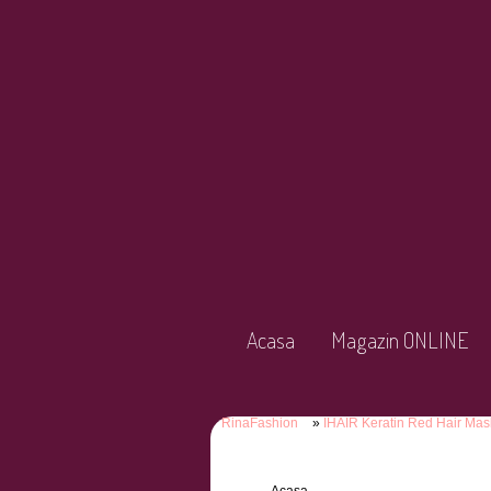
Acasa
Magazin ONLINE
RinaFashion
IHAIR Keratin Red Hair Ma