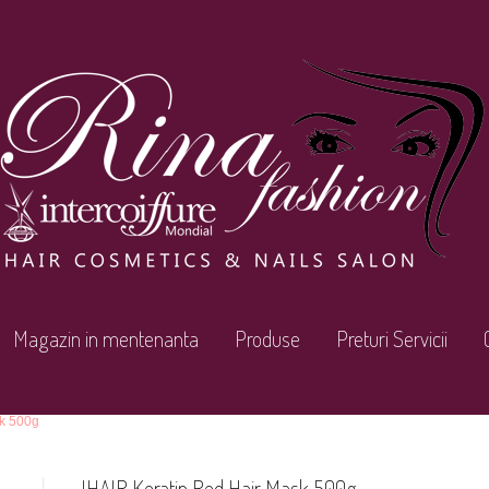
Magazin in mentenanta
Produse
Preturi Servicii
sk 500g
IHAIR Keratin Red Hair Mask 500g