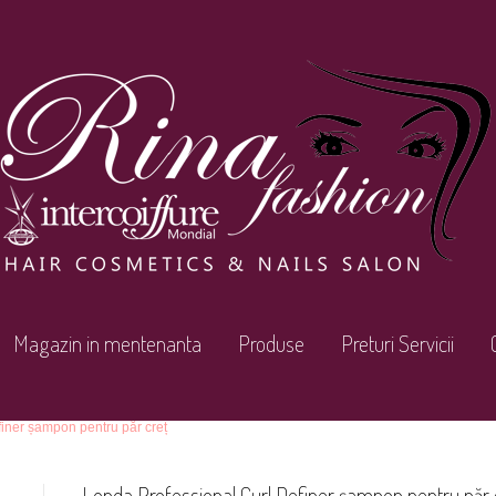
Magazin in mentenanta
Produse
Preturi Servicii
iner șampon pentru păr creț
Londa Professional Curl Definer șampon pentru păr 