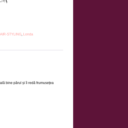
AIR-STYLING
,
Londa
lă bine părul și îi redă frumusețea