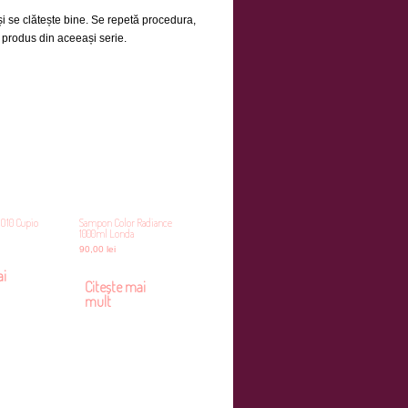
i se clătește bine. Se repetă procedura,
n produs din aceeași serie.
RO10 Cupio
Sampon Color Radiance
1000ml Londa
90,00
lei
ai
Citește mai
mult