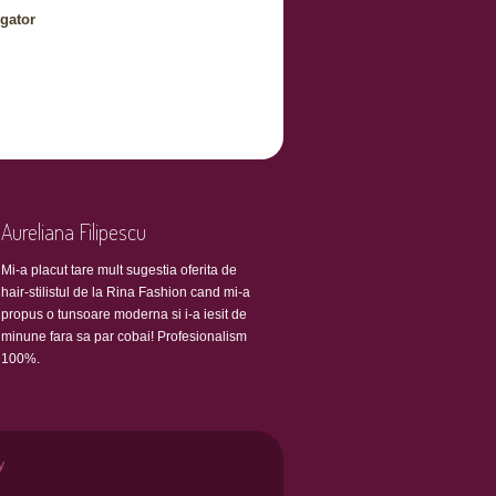
gator
Aureliana Filipescu
Mi-a placut tare mult sugestia oferita de
hair-stilistul de la Rina Fashion cand mi-a
propus o tunsoare moderna si i-a iesit de
minune fara sa par cobai! Profesionalism
100%.
y