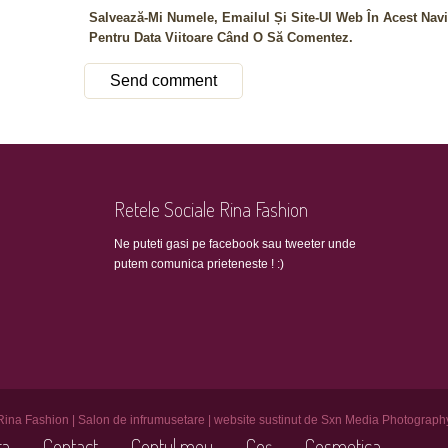
Salvează-Mi Numele, Emailul Și Site-Ul Web În Acest Navi
Pentru Data Viitoare Când O Să Comentez.
Retele Sociale Rina Fashion
Ne puteti gasi pe facebook sau tweeter unde
putem comunica prieteneste ! :)
Rina Fashion | Salon de infrumusetare | website sustinut de Sxn Media Photograph
ra
Contact
Contul meu
Coș
Cosmetica