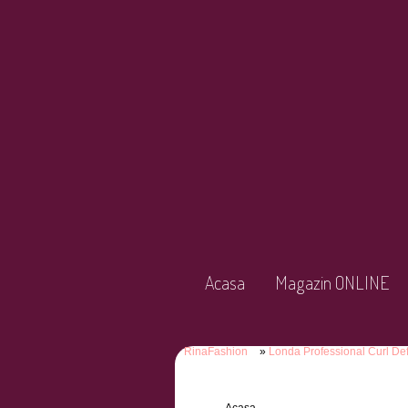
Acasa
Magazin ONLINE
RinaFashion
Londa Professional Curl Def