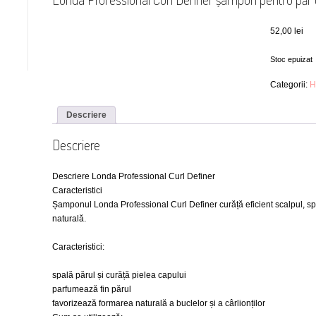
52,00
lei
Stoc epuizat
Categorii:
H
Descriere
Descriere
Descriere Londa Professional Curl Definer
Caracteristici
Șamponul Londa Professional Curl Definer curăță eficient scalpul, spa
naturală.
Caracteristici:
spală părul și curăță pielea capului
parfumează fin părul
favorizează formarea naturală a buclelor și a cârlionților