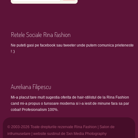
Retele Sociale Rina Fashion
Ne puteti gasi pe facebook sau tweeter unde putem comunica prieteneste
! :)
Aureliana Filipescu
Mi-a placut tare mult sugestia oferita de hair-stilistul de la Rina Fashion
cand mi-a propus o tunsoare moderna si i-a iesit de minune fara sa par
cobai! Profesionalism 100%.
© 2003-2026 Toate drepturile rezervate Rina Fashion | Salon de
infrumusetare | website sustinut de Sxn Media Photography