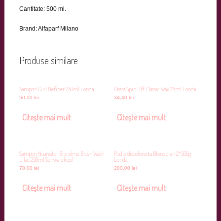
Cantitate: 500 ml.
Brand: Alfaparf Milano
Produse similare
Sampon Curl Definer 250ml Londa
Ceara Spin Off Classic Wax 75ml Londa
50,00
lei
34,40
lei
Citește mai mult
Citește mai mult
Sampon Nuantator Blondme Blush Wash
Pudra decoloranta Blondoran 2*500g
Lilac 250ml Schwarzkopf
Londa
70,00
lei
280,00
lei
Citește mai mult
Citește mai mult