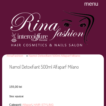
menu
RinaFashion
Namol Detoxifiant 500ml Alfaparf Milano
Namol Detoxifiant 500ml Alfaparf Milano
155,00
lei
Stoc epuizat
Categorii:
Alfaparf
,
HAIR-STYLING