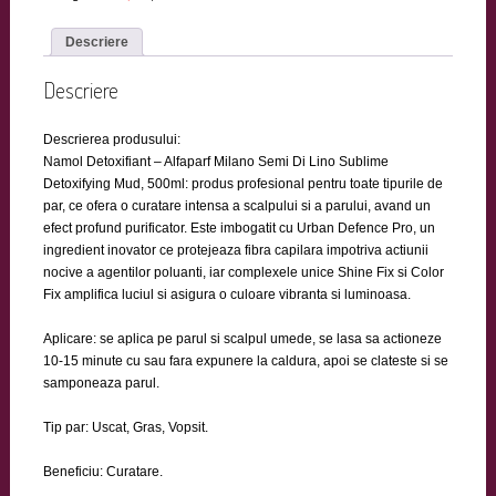
Descriere
Descriere
Descrierea produsului:
Namol Detoxifiant – Alfaparf Milano Semi Di Lino Sublime
Detoxifying Mud, 500ml: produs profesional pentru toate tipurile de
par, ce ofera o curatare intensa a scalpului si a parului, avand un
efect profund purificator. Este imbogatit cu Urban Defence Pro, un
ingredient inovator ce protejeaza fibra capilara impotriva actiunii
nocive a agentilor poluanti, iar complexele unice Shine Fix si Color
Fix amplifica luciul si asigura o culoare vibranta si luminoasa.
Aplicare: se aplica pe parul si scalpul umede, se lasa sa actioneze
10-15 minute cu sau fara expunere la caldura, apoi se clateste si se
samponeaza parul.
Tip par: Uscat, Gras, Vopsit.
Beneficiu: Curatare.