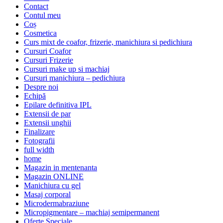
Contact
Contul meu
Coș
Cosmetica
Curs mixt de coafor, frizerie, manichiura si pedichiura
Cursuri Coafor
Cursuri Frizerie
Cursuri make up si machiaj
Cursuri manichiura – pedichiura
Despre noi
Echipă
Epilare definitiva IPL
Extensii de par
Extensii unghii
Finalizare
Fotografii
full width
home
Magazin in mentenanta
Magazin ONLINE
Manichiura cu gel
Masaj corporal
Microdermabraziune
Micropigmentare – machiaj semipermanent
Oferte Speciale