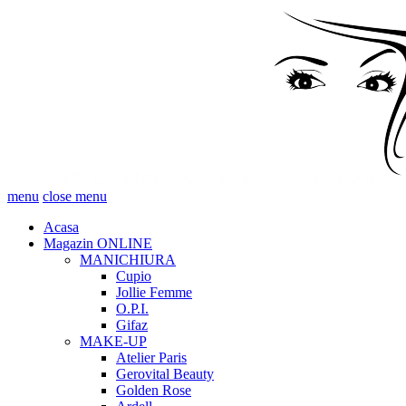
menu
close menu
Acasa
Magazin ONLINE
MANICHIURA
Cupio
Jollie Femme
O.P.I.
Gifaz
MAKE-UP
Atelier Paris
Gerovital Beauty
Golden Rose