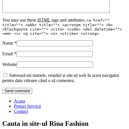
You may use these
HTML
tags and attributes:
<a href=""
title=""> <abbr title=""> <acronym title=""> <b>
<blockquote cite=""> <cite> <code> <del datetime="">
<em> <i> <q cite=""> <s> <strike> <strong>
Name
*
Email
*
Website
Salvează-mi numele, emailul și site-ul web în acest navigator
pentru data viitoare când o să comentez.
Acasa
Preturi Servicii
Contact
Cauta in site-ul Rina Fashion