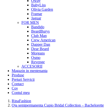
Oway
BabyLiss
Olivia Garden
Framar
Jaguar
FOR MEN
Bandido
BeardBurys
Club Man
Crew American
Dapper Dan
Dear Beard
Morgans
Osmo
Revenge
ACCESORII
Magazin in mentenanta
Produse
Preturi Servicii
Contact
Coș
Contul meu
RinaFashion
Oja semipermanenta Cupio Bridal Collection – Bachelorette