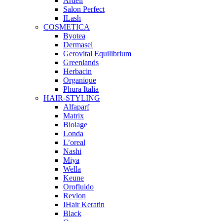
Ardell
Salon Perfect
ILash
COSMETICA
Byotea
Dermasel
Gerovital Equilibrium
Greenlands
Herbacin
Organique
Phura Italia
HAIR-STYLING
Alfaparf
Matrix
Biolage
Londa
L’oreal
Nashi
Miya
Wella
Keune
Orofluido
Revlon
IHair Keratin
Black