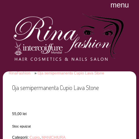
menu
RinaFashion
Oja semipermanenta Cupio Lava Stone
Oja semipermanenta Cupio Lava Stone
55,00
lei
Stoc epuizat
Categorii:
Cupio
,
MANICHIURA