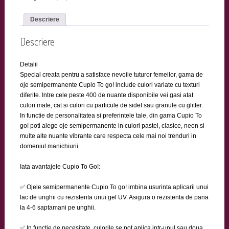
Descriere
Descriere
Detalii
Special creata pentru a satisface nevoile tuturor femeilor, gama de
oje semipermanente Cupio To go! include culori variate cu texturi
diferite. Intre cele peste 400 de nuante disponibile vei gasi atat
culori mate, cat si culori cu particule de sidef sau granule cu glitter.
In functie de personalitatea si preferintele tale, din gama Cupio To
go! poti alege oje semipermanente in culori pastel, clasice, neon si
multe alte nuante vibrante care respecta cele mai noi trenduri in
domeniul manichiurii.
Iata avantajele Cupio To Go!:
✅ Ojele semipermanente Cupio To go! imbina usurinta aplicarii unui
lac de unghii cu rezistenta unui gel UV. Asigura o rezistenta de pana
la 4-6 saptamani pe unghii.
✅ In functie de necesitate, culorile se pot aplica intr-unul sau doua