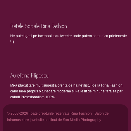
Retele Sociale Rina Fashion
Ne puteti gasi pe facebook sau tweeter unde putem comunica prieteneste
! :)
Aureliana Filipescu
Mi-a placut tare mult sugestia oferita de hair-stilistul de la Rina Fashion
cand mi-a propus o tunsoare moderna si i-a iesit de minune fara sa par
cobai! Profesionalism 100%.
© 2003-2026 Toate drepturile rezervate Rina Fashion | Salon de
infrumusetare | website sustinut de Sxn Media Photography