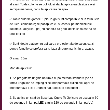
straturi. Toate culorile se pot folosi atat la aplicarea clasica a ojei
semipermanente, cat si la aplicarea cu apex.
✅ Toate culorile gamei Cupio To go! sunt compatibile si in formulele
de lucru combinate; se pot aplica cu succes si pe manichiurile
lucrate cu acryl sau gel, cu conditia ca gelul de finish folosit sa fie
unul flexibil.
✅ Sunt ideale atat pentru aplicarea profesionala de salon, cat si
pentru femeile ce prefera sa isi faca singure manichiura, acasa.
Gramaj: 15ml
Mod de aplicare:
1. Se pregateste unghia naturala dupa metoda standard (se da
forma unghiilor, se imping si se indeparteaza cuticulele, apoi se
indeparteaza luciul unghiei naturale cu o pila buffer.)
2. Se aplica un strat de Base Lac Cupio To Go! care se usuca in 30
de secunde in lampa LED sau in 120 de secunde in lampa UV.