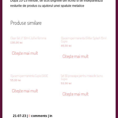
Dupa 10-15 minute, se scot unghiile din lichid si se indeparteaza
resturile de produs cu ajutorul unei spatule metalice
Produse similare
Clear Gel // 50ml Jollie Femme
Oja semipermanenta Glitter Splash 15ml
Cupio
130,00
lei
46,00
lei
Citește mai mult
Citește mai mult
Oja semipermanenta Cupio SAGE
Set 50 prosoape pentru masa de lucru
Cupio
55,00
lei
53,00
lei
Citește mai mult
Citește mai mult
21-07-23 |
0
comments | in