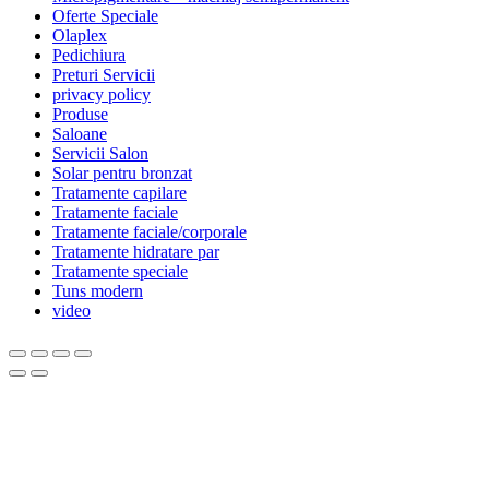
Oferte Speciale
Olaplex
Pedichiura
Preturi Servicii
privacy policy
Produse
Saloane
Servicii Salon
Solar pentru bronzat
Tratamente capilare
Tratamente faciale
Tratamente faciale/corporale
Tratamente hidratare par
Tratamente speciale
Tuns modern
video