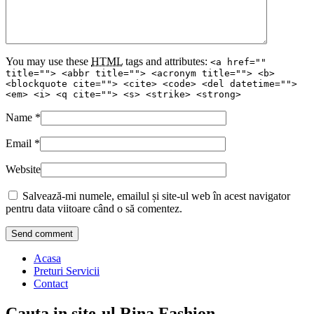
You may use these
HTML
tags and attributes:
<a href=""
title=""> <abbr title=""> <acronym title=""> <b>
<blockquote cite=""> <cite> <code> <del datetime="">
<em> <i> <q cite=""> <s> <strike> <strong>
Name
*
Email
*
Website
Salvează-mi numele, emailul și site-ul web în acest navigator
pentru data viitoare când o să comentez.
Acasa
Preturi Servicii
Contact
Cauta in site-ul Rina Fashion