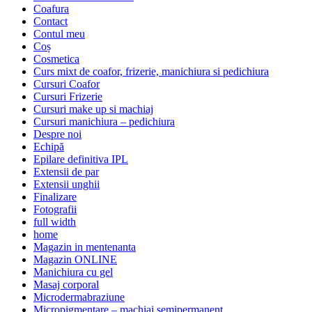
Coafura
Contact
Contul meu
Coș
Cosmetica
Curs mixt de coafor, frizerie, manichiura si pedichiura
Cursuri Coafor
Cursuri Frizerie
Cursuri make up si machiaj
Cursuri manichiura – pedichiura
Despre noi
Echipă
Epilare definitiva IPL
Extensii de par
Extensii unghii
Finalizare
Fotografii
full width
home
Magazin in mentenanta
Magazin ONLINE
Manichiura cu gel
Masaj corporal
Microdermabraziune
Micropigmentare – machiaj semipermanent