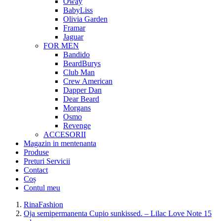
Oway
BabyLiss
Olivia Garden
Framar
Jaguar
FOR MEN
Bandido
BeardBurys
Club Man
Crew American
Dapper Dan
Dear Beard
Morgans
Osmo
Revenge
ACCESORII
Magazin in mentenanta
Produse
Preturi Servicii
Contact
Coș
Contul meu
RinaFashion
Oja semipermanenta Cupio sunkissed. – Lilac Love Note 15