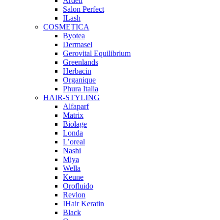
Ardell
Salon Perfect
ILash
COSMETICA
Byotea
Dermasel
Gerovital Equilibrium
Greenlands
Herbacin
Organique
Phura Italia
HAIR-STYLING
Alfaparf
Matrix
Biolage
Londa
L’oreal
Nashi
Miya
Wella
Keune
Orofluido
Revlon
IHair Keratin
Black