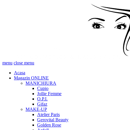
menu
close menu
Acasa
Magazin ONLINE
MANICHIURA
Cupio
Jollie Femme
O.P.I.
Gifaz
MAKE-UP
Atelier Paris
Gerovital Beauty
Golden Rose