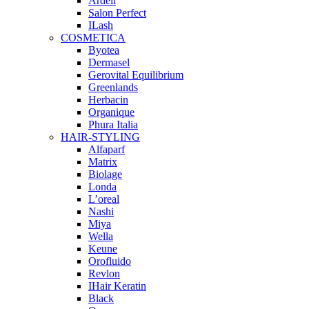
Ardell
Salon Perfect
ILash
COSMETICA
Byotea
Dermasel
Gerovital Equilibrium
Greenlands
Herbacin
Organique
Phura Italia
HAIR-STYLING
Alfaparf
Matrix
Biolage
Londa
L’oreal
Nashi
Miya
Wella
Keune
Orofluido
Revlon
IHair Keratin
Black