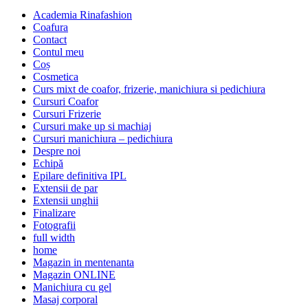
Academia Rinafashion
Coafura
Contact
Contul meu
Coș
Cosmetica
Curs mixt de coafor, frizerie, manichiura si pedichiura
Cursuri Coafor
Cursuri Frizerie
Cursuri make up si machiaj
Cursuri manichiura – pedichiura
Despre noi
Echipă
Epilare definitiva IPL
Extensii de par
Extensii unghii
Finalizare
Fotografii
full width
home
Magazin in mentenanta
Magazin ONLINE
Manichiura cu gel
Masaj corporal