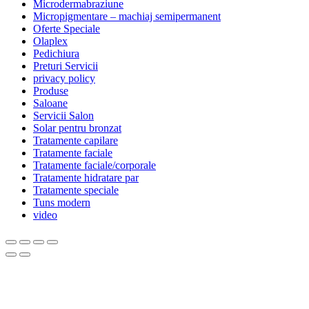
Microdermabraziune
Micropigmentare – machiaj semipermanent
Oferte Speciale
Olaplex
Pedichiura
Preturi Servicii
privacy policy
Produse
Saloane
Servicii Salon
Solar pentru bronzat
Tratamente capilare
Tratamente faciale
Tratamente faciale/corporale
Tratamente hidratare par
Tratamente speciale
Tuns modern
video