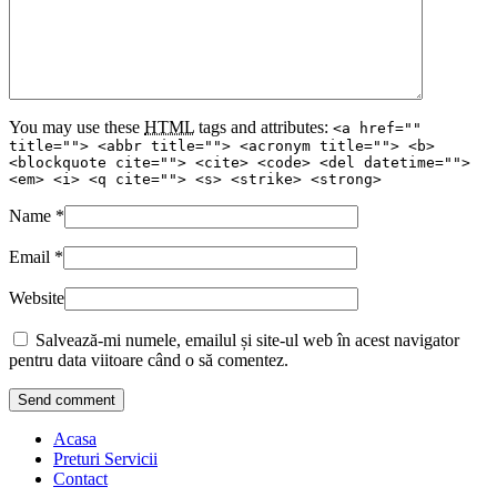
You may use these
HTML
tags and attributes:
<a href=""
title=""> <abbr title=""> <acronym title=""> <b>
<blockquote cite=""> <cite> <code> <del datetime="">
<em> <i> <q cite=""> <s> <strike> <strong>
Name
*
Email
*
Website
Salvează-mi numele, emailul și site-ul web în acest navigator
pentru data viitoare când o să comentez.
Acasa
Preturi Servicii
Contact