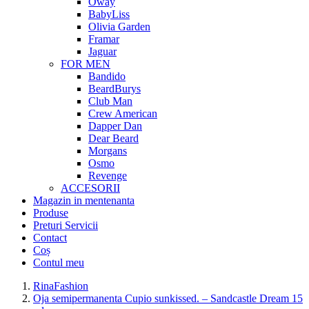
Oway
BabyLiss
Olivia Garden
Framar
Jaguar
FOR MEN
Bandido
BeardBurys
Club Man
Crew American
Dapper Dan
Dear Beard
Morgans
Osmo
Revenge
ACCESORII
Magazin in mentenanta
Produse
Preturi Servicii
Contact
Coș
Contul meu
RinaFashion
Oja semipermanenta Cupio sunkissed. – Sandcastle Dream 15