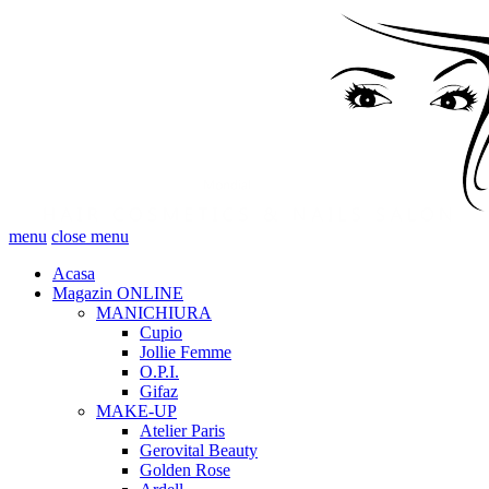
menu
close menu
Acasa
Magazin ONLINE
MANICHIURA
Cupio
Jollie Femme
O.P.I.
Gifaz
MAKE-UP
Atelier Paris
Gerovital Beauty
Golden Rose