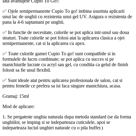
Iata avantajele Cupio To Go!:
✅ Ojele semipermanente Cupio To go! imbina usurinta aplicarii
unui lac de unghii cu rezistenta unui gel UV. Asigura o rezistenta de
pana la 4-6 saptamani pe unghii.
✅ In functie de necesitate, culorile se pot aplica intr-unul sau doua
straturi. Toate culorile se pot folosi atat la aplicarea clasica a ojei
semipermanente, cat si la aplicarea cu apex.
✅ Toate culorile gamei Cupio To go! sunt compatibile si in
formulele de lucru combinate; se pot aplica cu succes si pe
manichiurile lucrate cu acryl sau gel, cu conditia ca gelul de finish
folosit sa fie unul flexibil.
✅ Sunt ideale atat pentru aplicarea profesionala de salon, cat si
pentru femeile ce prefera sa isi faca singure manichiura, acasa.
Gramaj: 15ml
Mod de aplicare:
1. Se pregateste unghia naturala dupa metoda standard (se da forma
unghiilor, se imping si se indeparteaza cuticulele, apoi se
indeparteaza luciul unghiei naturale cu o pila buffer.)