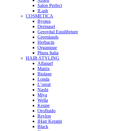
Ardell
Salon Perfect
ILash
COSMETICA
Byotea
Dermasel
Gerovital Equilibrium
Greenlands
Herbacin
Organique
Phura Italia
HAIR-STYLING
Alfaparf
Matrix
Biolage
Londa
L’oreal
Nashi
Miya
Wella
Keune
Orofluido
Revlon
IHair Keratin
Black