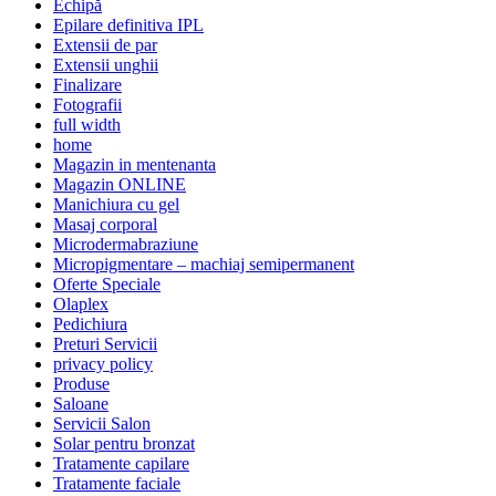
Echipă
Epilare definitiva IPL
Extensii de par
Extensii unghii
Finalizare
Fotografii
full width
home
Magazin in mentenanta
Magazin ONLINE
Manichiura cu gel
Masaj corporal
Microdermabraziune
Micropigmentare – machiaj semipermanent
Oferte Speciale
Olaplex
Pedichiura
Preturi Servicii
privacy policy
Produse
Saloane
Servicii Salon
Solar pentru bronzat
Tratamente capilare
Tratamente faciale