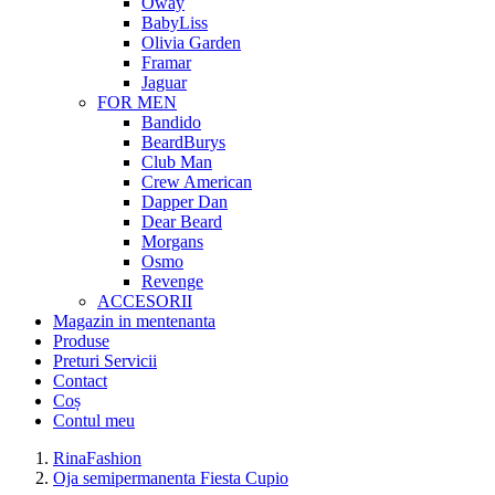
Oway
BabyLiss
Olivia Garden
Framar
Jaguar
FOR MEN
Bandido
BeardBurys
Club Man
Crew American
Dapper Dan
Dear Beard
Morgans
Osmo
Revenge
ACCESORII
Magazin in mentenanta
Produse
Preturi Servicii
Contact
Coș
Contul meu
RinaFashion
Oja semipermanenta Fiesta Cupio