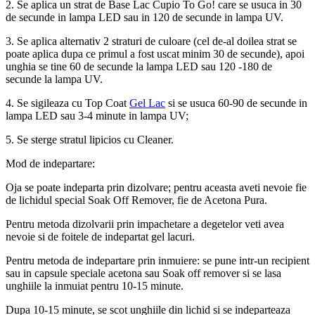
2. Se aplica un strat de Base Lac Cupio To Go! care se usuca in 30
de secunde in lampa LED sau in 120 de secunde in lampa UV.
3. Se aplica alternativ 2 straturi de culoare (cel de-al doilea strat se
poate aplica dupa ce primul a fost uscat minim 30 de secunde), apoi
unghia se tine 60 de secunde la lampa LED sau 120 -180 de
secunde la lampa UV.
4. Se sigileaza cu Top Coat
Gel Lac
si se usuca 60-90 de secunde in
lampa LED sau 3-4 minute in lampa UV;
5. Se sterge stratul lipicios cu Cleaner.
Mod de indepartare:
Oja se poate indeparta prin dizolvare; pentru aceasta aveti nevoie fie
de lichidul special Soak Off Remover, fie de Acetona Pura.
Pentru metoda dizolvarii prin impachetare a degetelor veti avea
nevoie si de foitele de indepartat gel lacuri.
Pentru metoda de indepartare prin inmuiere: se pune intr-un recipient
sau in capsule speciale acetona sau Soak off remover si se lasa
unghiile la inmuiat pentru 10-15 minute.
Dupa 10-15 minute, se scot unghiile din lichid si se indeparteaza