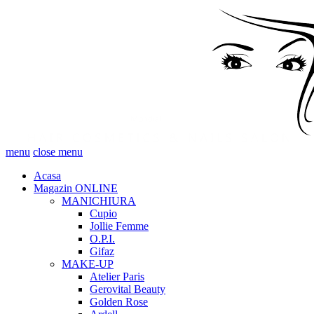
menu
close menu
Acasa
Magazin ONLINE
MANICHIURA
Cupio
Jollie Femme
O.P.I.
Gifaz
MAKE-UP
Atelier Paris
Gerovital Beauty
Golden Rose