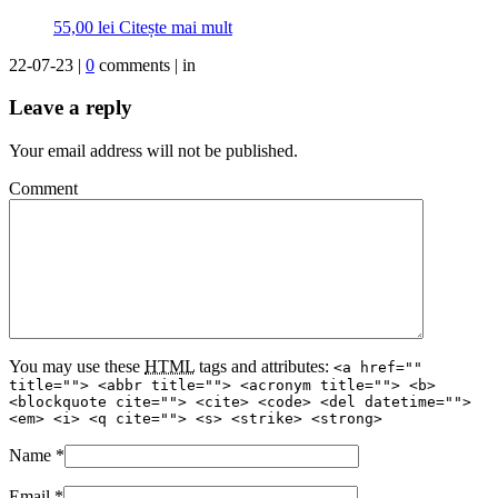
55,00
lei
Citește mai mult
22-07-23 |
0
comments | in
Leave a reply
Your email address will not be published.
Comment
You may use these
HTML
tags and attributes:
<a href=""
title=""> <abbr title=""> <acronym title=""> <b>
<blockquote cite=""> <cite> <code> <del datetime="">
<em> <i> <q cite=""> <s> <strike> <strong>
Name
*
Email
*