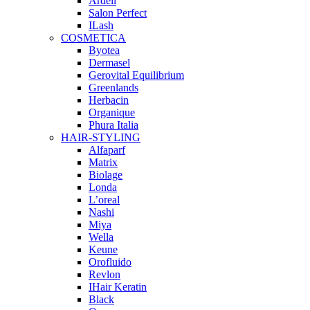
Ardell
Salon Perfect
ILash
COSMETICA
Byotea
Dermasel
Gerovital Equilibrium
Greenlands
Herbacin
Organique
Phura Italia
HAIR-STYLING
Alfaparf
Matrix
Biolage
Londa
L’oreal
Nashi
Miya
Wella
Keune
Orofluido
Revlon
IHair Keratin
Black