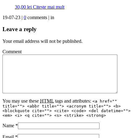
30,00
lei
Citește mai mult
19-07-23 |
0
comments | in
Leave a reply
Your email address will not be published.
Comment
You may use these
HTML
tags and attributes:
<a href=""
title=""> <abbr title=""> <acronym title=""> <b>
<blockquote cite=""> <cite> <code> <del datetime="">
<em> <i> <q cite=""> <s> <strike> <strong>
Name
*
Email
*