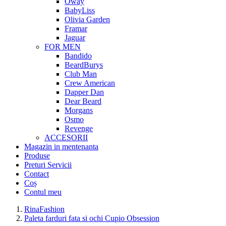
Oway
BabyLiss
Olivia Garden
Framar
Jaguar
FOR MEN
Bandido
BeardBurys
Club Man
Crew American
Dapper Dan
Dear Beard
Morgans
Osmo
Revenge
ACCESORII
Magazin in mentenanta
Produse
Preturi Servicii
Contact
Coș
Contul meu
RinaFashion
Paleta farduri fata si ochi Cupio Obsession