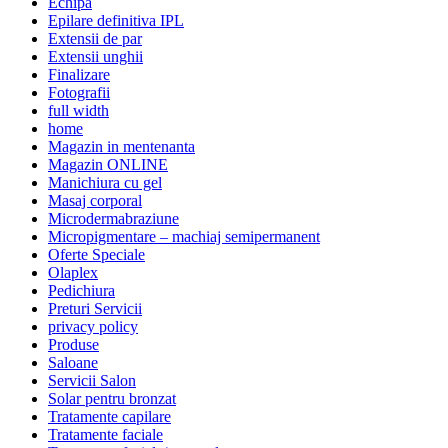
Echipă
Epilare definitiva IPL
Extensii de par
Extensii unghii
Finalizare
Fotografii
full width
home
Magazin in mentenanta
Magazin ONLINE
Manichiura cu gel
Masaj corporal
Microdermabraziune
Micropigmentare – machiaj semipermanent
Oferte Speciale
Olaplex
Pedichiura
Preturi Servicii
privacy policy
Produse
Saloane
Servicii Salon
Solar pentru bronzat
Tratamente capilare
Tratamente faciale