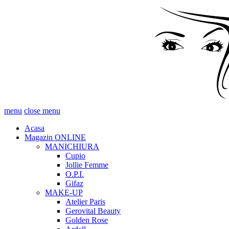
menu
close menu
Acasa
Magazin ONLINE
MANICHIURA
Cupio
Jollie Femme
O.P.I.
Gifaz
MAKE-UP
Atelier Paris
Gerovital Beauty
Golden Rose