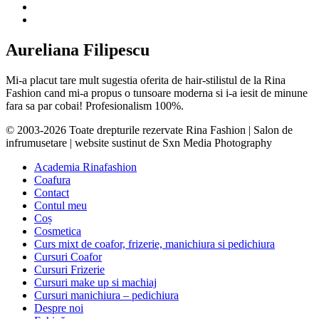
Aureliana Filipescu
Mi-a placut tare mult sugestia oferita de hair-stilistul de la Rina
Fashion cand mi-a propus o tunsoare moderna si i-a iesit de minune
fara sa par cobai! Profesionalism 100%.
© 2003-2026 Toate drepturile rezervate Rina Fashion | Salon de
infrumusetare | website sustinut de Sxn Media Photography
Academia Rinafashion
Coafura
Contact
Contul meu
Coș
Cosmetica
Curs mixt de coafor, frizerie, manichiura si pedichiura
Cursuri Coafor
Cursuri Frizerie
Cursuri make up si machiaj
Cursuri manichiura – pedichiura
Despre noi