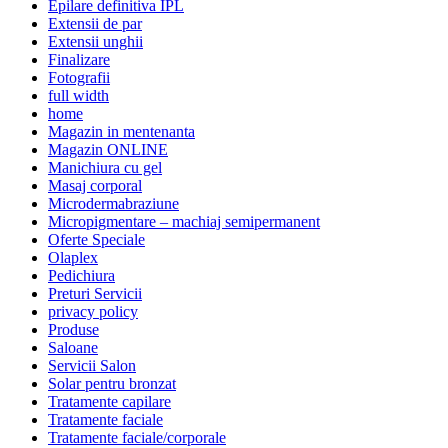
Epilare definitiva IPL
Extensii de par
Extensii unghii
Finalizare
Fotografii
full width
home
Magazin in mentenanta
Magazin ONLINE
Manichiura cu gel
Masaj corporal
Microdermabraziune
Micropigmentare – machiaj semipermanent
Oferte Speciale
Olaplex
Pedichiura
Preturi Servicii
privacy policy
Produse
Saloane
Servicii Salon
Solar pentru bronzat
Tratamente capilare
Tratamente faciale
Tratamente faciale/corporale