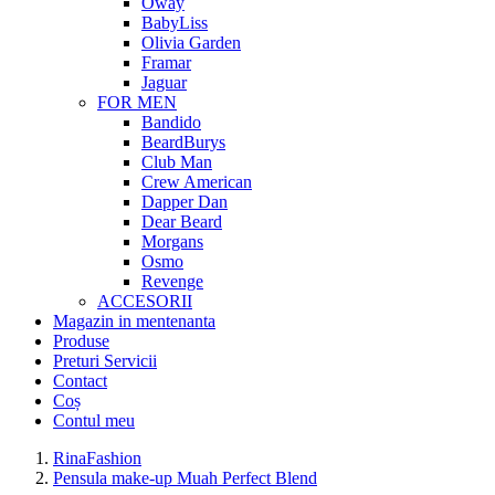
Oway
BabyLiss
Olivia Garden
Framar
Jaguar
FOR MEN
Bandido
BeardBurys
Club Man
Crew American
Dapper Dan
Dear Beard
Morgans
Osmo
Revenge
ACCESORII
Magazin in mentenanta
Produse
Preturi Servicii
Contact
Coș
Contul meu
RinaFashion
Pensula make-up Muah Perfect Blend