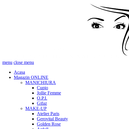
menu
close menu
Acasa
Magazin ONLINE
MANICHIURA
Cupio
Jollie Femme
O.P.I.
Gifaz
MAKE-UP
Atelier Paris
Gerovital Beauty
Golden Rose