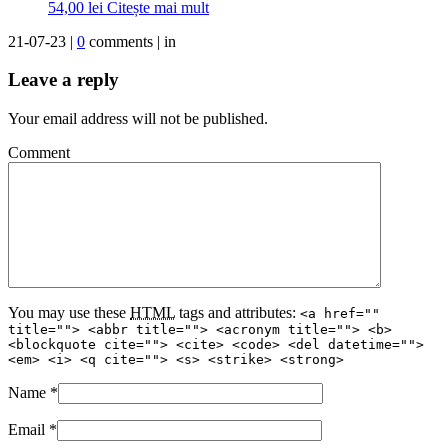
54,00
lei
Citește mai mult
21-07-23 |
0
comments | in
Leave a reply
Your email address will not be published.
Comment
You may use these
HTML
tags and attributes:
<a href=""
title=""> <abbr title=""> <acronym title=""> <b>
<blockquote cite=""> <cite> <code> <del datetime="">
<em> <i> <q cite=""> <s> <strike> <strong>
Name
*
Email
*