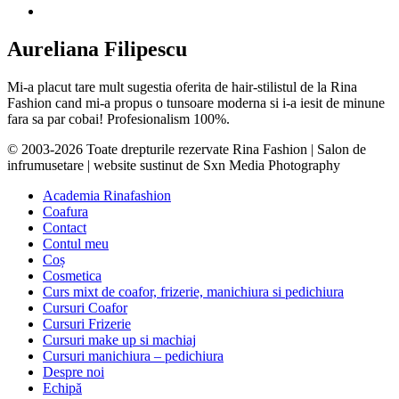
Aureliana Filipescu
Mi-a placut tare mult sugestia oferita de hair-stilistul de la Rina
Fashion cand mi-a propus o tunsoare moderna si i-a iesit de minune
fara sa par cobai! Profesionalism 100%.
© 2003-2026 Toate drepturile rezervate Rina Fashion | Salon de
infrumusetare | website sustinut de Sxn Media Photography
Academia Rinafashion
Coafura
Contact
Contul meu
Coș
Cosmetica
Curs mixt de coafor, frizerie, manichiura si pedichiura
Cursuri Coafor
Cursuri Frizerie
Cursuri make up si machiaj
Cursuri manichiura – pedichiura
Despre noi
Echipă