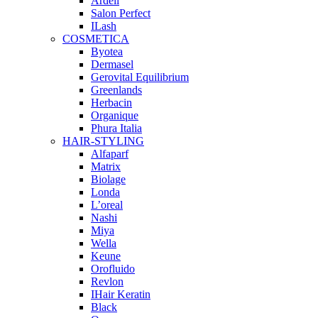
Ardell
Salon Perfect
ILash
COSMETICA
Byotea
Dermasel
Gerovital Equilibrium
Greenlands
Herbacin
Organique
Phura Italia
HAIR-STYLING
Alfaparf
Matrix
Biolage
Londa
L’oreal
Nashi
Miya
Wella
Keune
Orofluido
Revlon
IHair Keratin
Black