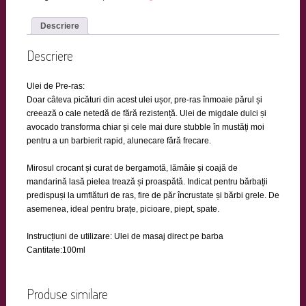
Descriere
Descriere
Ulei de Pre-ras:
Doar câteva picături din acest ulei ușor, pre-ras înmoaie părul și
creează o cale netedă de fără rezistență. Ulei de migdale dulci și
avocado transforma chiar și cele mai dure stubble în mustăți moi
pentru a un barbierit rapid, alunecare fără frecare.
Mirosul crocant și curat de bergamotă, lămâie și coajă de
mandarină lasă pielea trează și proaspătă. Indicat pentru bărbații
predispuși la umflături de ras, fire de păr încrustate și bărbi grele. De
asemenea, ideal pentru brațe, picioare, piept, spate.
Instrucțiuni de utilizare: Ulei de masaj direct pe barba
Cantitate:100ml
Produse similare