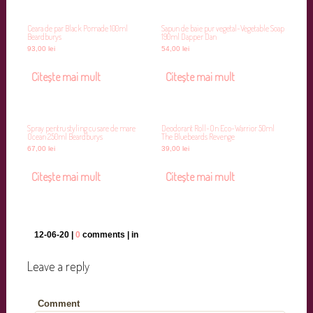
Ceara de par Black Pomade 100ml
Sapun de baie pur vegetal-Vegetable Soap
Beardburys
190ml Dapper Dan
93,00
lei
54,00
lei
Citește mai mult
Citește mai mult
Spray pentru styling cu sare de mare
Deodorant Roll-On Eco-Warrior 50ml
Ocean 250ml Beardburys
The Bluebeards Revenge
67,00
lei
39,00
lei
Citește mai mult
Citește mai mult
12-06-20 |
0
comments | in
Leave a reply
Comment