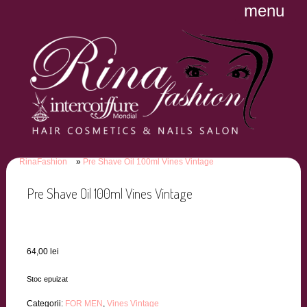
menu
RinaFashion
Pre Shave Oil 100ml Vines Vintage
Pre Shave Oil 100ml Vines Vintage
64,00
lei
Stoc epuizat
Categorii:
FOR MEN
,
Vines Vintage