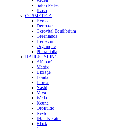
Ardell
Salon Perfect
ILash
COSMETICA
Byotea
Dermasel
Gerovital Equilibrium
Greenlands
Herbacin
Organique
Phura Italia
HAIR-STYLING
Alfaparf
Matrix
Biolage
Londa
L’oreal
Nashi
Miya
Wella
Keune
Orofluido
Revlon
IHair Keratin
Black