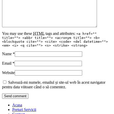
You may use these
HTML
tags and attributes:
<a href=""
title=""> <abbr title=""> <acronym title=""> <b>
<blockquote cite=""> <cite> <code> <del datetime="">
<em> <i> <q cite=""> <s> <strike> <strong>
Name
*
Email
*
Website
Salvează-mi numele, emailul și site-ul web în acest navigator
pentru data viitoare când o să comentez.
Acasa
Preturi Servicii