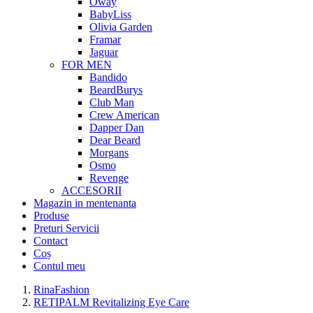
Oway
BabyLiss
Olivia Garden
Framar
Jaguar
FOR MEN
Bandido
BeardBurys
Club Man
Crew American
Dapper Dan
Dear Beard
Morgans
Osmo
Revenge
ACCESORII
Magazin in mentenanta
Produse
Preturi Servicii
Contact
Coș
Contul meu
RinaFashion
RETIPALM Revitalizing Eye Care