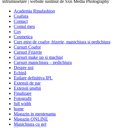
infrumusetare | website sustinut de Sxn Media Photography
Academia Rinafashion
Coafura
Contact
Contul meu
Coș
Cosmetica
Curs mixt de coafor, frizerie, manichiura si pedichiura
Cursuri Coafor
Cursuri Frizerie
Cursuri make up si machiaj
Cursuri manichiura – pedichiura
Despre noi
Echipă
Epilare definitiva IPL
Extensii de par
Extensii unghii
Finalizare
Fotografii
full width
home
Magazin in mentenanta
Magazin ONLINE
Manichiura cu gel