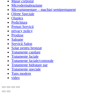
Masaj corporal
Microdermabraziune
Micropigmentare – machiaj semipermanent
Oferte Speciale
Olaplex
Pedichiura
Preturi Servicii
privacy policy
Produse
Saloane
Servicii Salon
Solar pentru bronzat
Tratamente capilare
Tratamente faciale
Tratamente faciale/corporale
Tratamente hidratare par
Tratamente speciale
Tuns modern
video