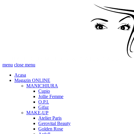
menu
close menu
Acasa
Magazin ONLINE
MANICHIURA
Cupio
Jollie Femme
O.P.I.
Gifaz
MAKE-UP
Atelier Paris
Gerovital Beauty
Golden Rose