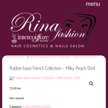
menu
RinaFashion
Rubber base French Collection – Milky Peach 15ml
Rubber base French Collection – Milky Peach 15ml
73,00
lei
Stoc epuizat
Categorii:
Cupio
,
MANICHIURA