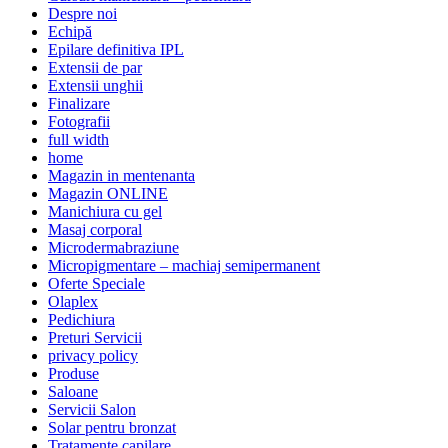
Despre noi
Echipă
Epilare definitiva IPL
Extensii de par
Extensii unghii
Finalizare
Fotografii
full width
home
Magazin in mentenanta
Magazin ONLINE
Manichiura cu gel
Masaj corporal
Microdermabraziune
Micropigmentare – machiaj semipermanent
Oferte Speciale
Olaplex
Pedichiura
Preturi Servicii
privacy policy
Produse
Saloane
Servicii Salon
Solar pentru bronzat
Tratamente capilare