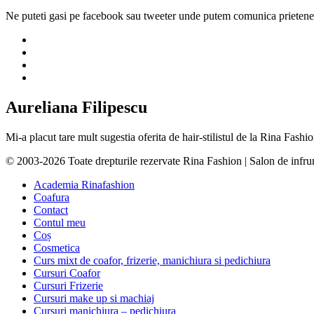
Ne puteti gasi pe facebook sau tweeter unde putem comunica prietenes
Aureliana Filipescu
Mi-a placut tare mult sugestia oferita de hair-stilistul de la Rina Fas
© 2003-2026 Toate drepturile rezervate Rina Fashion | Salon de infr
Academia Rinafashion
Coafura
Contact
Contul meu
Coș
Cosmetica
Curs mixt de coafor, frizerie, manichiura si pedichiura
Cursuri Coafor
Cursuri Frizerie
Cursuri make up si machiaj
Cursuri manichiura – pedichiura