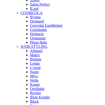
Ardell
Salon Perfect
ILash
COSMETICA
Byotea
Dermasel
Gerovital Equilibrium
Greenlands
Herbacin
Organique
Phura Italia
HAIR-STYLING
Alfaparf
Matrix
Biolage
Londa
L’oreal
Nashi
Miya
Wella
Keune
Orofluido
Revlon
IHair Keratin
Black