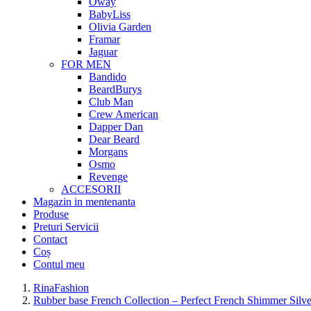
Oway
BabyLiss
Olivia Garden
Framar
Jaguar
FOR MEN
Bandido
BeardBurys
Club Man
Crew American
Dapper Dan
Dear Beard
Morgans
Osmo
Revenge
ACCESORII
Magazin in mentenanta
Produse
Preturi Servicii
Contact
Coș
Contul meu
RinaFashion
Rubber base French Collection – Perfect French Shimmer Silv