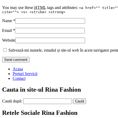
You may use these
HTML
tags and attributes:
<a href="" title="
cite=""> <s> <strike> <strong>
Name
*
Email
*
Website
Salvează-mi numele, emailul și site-ul web în acest navigator pent
Acasa
Preturi Servicii
Contact
Cauta in site-ul Rina Fashion
Caută după:
Retele Sociale Rina Fashion