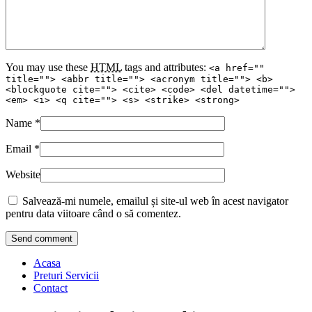
You may use these
HTML
tags and attributes:
<a href=""
title=""> <abbr title=""> <acronym title=""> <b>
<blockquote cite=""> <cite> <code> <del datetime="">
<em> <i> <q cite=""> <s> <strike> <strong>
Name
*
Email
*
Website
Salvează-mi numele, emailul și site-ul web în acest navigator
pentru data viitoare când o să comentez.
Acasa
Preturi Servicii
Contact