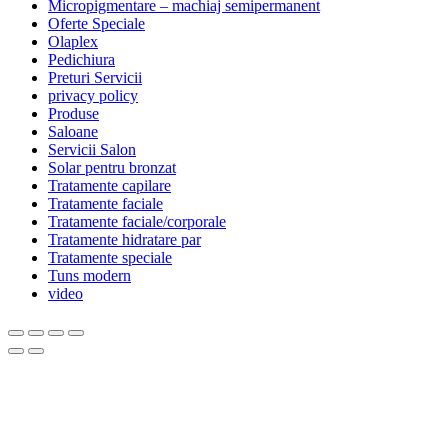
Micropigmentare – machiaj semipermanent
Oferte Speciale
Olaplex
Pedichiura
Preturi Servicii
privacy policy
Produse
Saloane
Servicii Salon
Solar pentru bronzat
Tratamente capilare
Tratamente faciale
Tratamente faciale/corporale
Tratamente hidratare par
Tratamente speciale
Tuns modern
video