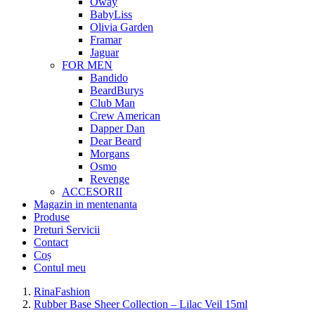
Oway
BabyLiss
Olivia Garden
Framar
Jaguar
FOR MEN
Bandido
BeardBurys
Club Man
Crew American
Dapper Dan
Dear Beard
Morgans
Osmo
Revenge
ACCESORII
Magazin in mentenanta
Produse
Preturi Servicii
Contact
Coș
Contul meu
RinaFashion
Rubber Base Sheer Collection – Lilac Veil 15ml