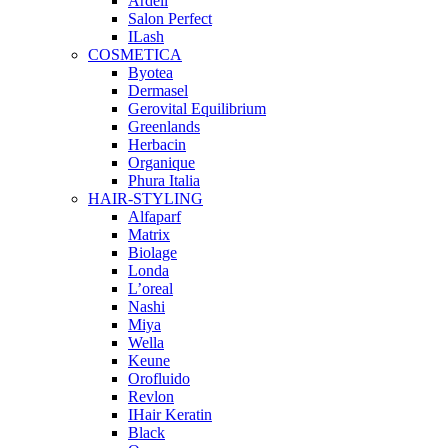
Ardell
Salon Perfect
ILash
COSMETICA
Byotea
Dermasel
Gerovital Equilibrium
Greenlands
Herbacin
Organique
Phura Italia
HAIR-STYLING
Alfaparf
Matrix
Biolage
Londa
L’oreal
Nashi
Miya
Wella
Keune
Orofluido
Revlon
IHair Keratin
Black