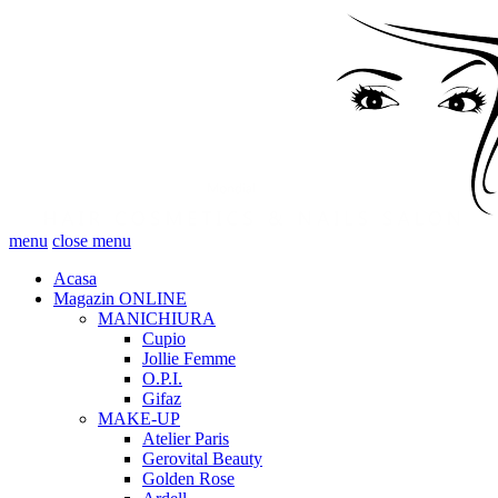
menu
close menu
Acasa
Magazin ONLINE
MANICHIURA
Cupio
Jollie Femme
O.P.I.
Gifaz
MAKE-UP
Atelier Paris
Gerovital Beauty
Golden Rose