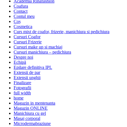
Academia Rinafashion
Coafura
Contact
Contul meu
Coș
Cosmetica
Curs mixt de coafor, frizerie, manichiura si pedichiura
Cursuri Coafor
Cursuri Frizerie
Cursuri make up si machiaj
Cursuri manichiura – pedichiura
Despre noi
Echipă
Epilare definitiva IPL
Extensii de par
Extensii unghii
Finalizare
Fotografii
full width
home
Magazin in mentenanta
Magazin ONLINE
Manichiura cu gel
Masaj corporal
Microdermabraziune