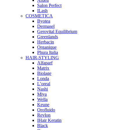
Ardell
Salon Perfect
ILash
COSMETICA
Byotea
Dermasel
Gerovital Equilibrium
Greenlands
Herbacin
Organique
Phura Italia
HAIR-STYLING
Alfaparf
Matrix
Biolage
Londa
L’oreal
Nashi
Miya
Wella
Keune
Orofluido
Revlon
IHair Keratin
Black