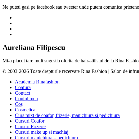
Ne puteti gasi pe facebook sau tweeter unde putem comunica prietenes
Aureliana Filipescu
Mi-a placut tare mult sugestia oferita de hair-stilistul de la Rina Fas
© 2003-2026 Toate drepturile rezervate Rina Fashion | Salon de infr
Academia Rinafashion
Coafura
Contact
Contul meu
Coș
Cosmetica
Curs mixt de coafor, frizerie, manichiura si pedichiura
Cursuri Coafor
Cursuri Frizerie
Cursuri make up si machiaj
Cursuri manichiura – pedichiura