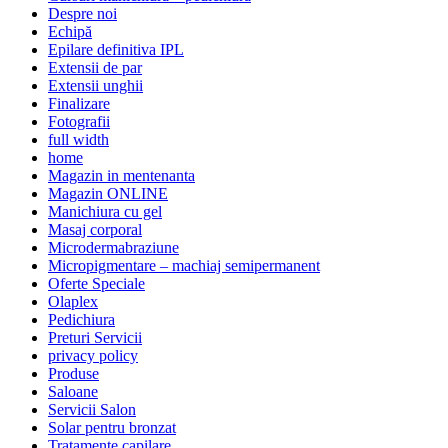
Despre noi
Echipă
Epilare definitiva IPL
Extensii de par
Extensii unghii
Finalizare
Fotografii
full width
home
Magazin in mentenanta
Magazin ONLINE
Manichiura cu gel
Masaj corporal
Microdermabraziune
Micropigmentare – machiaj semipermanent
Oferte Speciale
Olaplex
Pedichiura
Preturi Servicii
privacy policy
Produse
Saloane
Servicii Salon
Solar pentru bronzat
Tratamente capilare