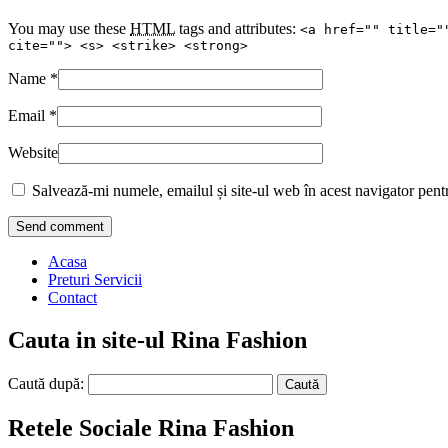
You may use these
HTML
tags and attributes:
<a href="" title="
cite=""> <s> <strike> <strong>
Name
*
Email
*
Website
Salvează-mi numele, emailul și site-ul web în acest navigator pent
Acasa
Preturi Servicii
Contact
Cauta in site-ul Rina Fashion
Caută după:
Retele Sociale Rina Fashion