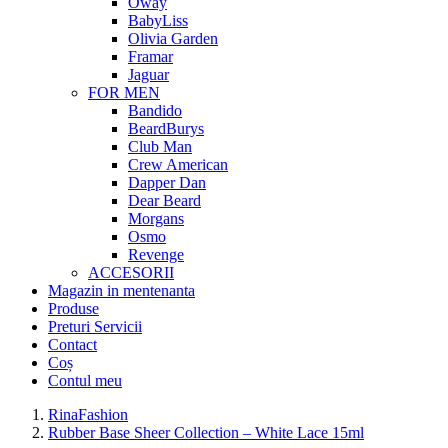
Oway
BabyLiss
Olivia Garden
Framar
Jaguar
FOR MEN
Bandido
BeardBurys
Club Man
Crew American
Dapper Dan
Dear Beard
Morgans
Osmo
Revenge
ACCESORII
Magazin in mentenanta
Produse
Preturi Servicii
Contact
Coș
Contul meu
RinaFashion
Rubber Base Sheer Collection – White Lace 15ml