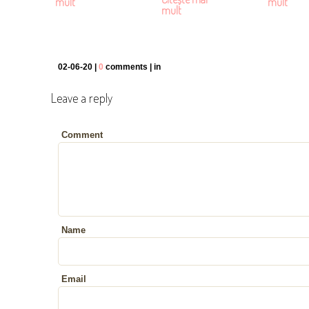
mult
mult
mult
02-06-20 |
0
comments | in
Leave a reply
Comment
Name
Email