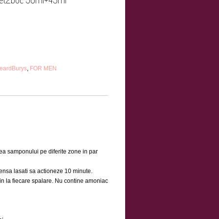
eardBurys
,
FOR MEN
ea samponului pe diferite zone in par
ntensa lasati sa actioneze 10 minute.
tin la fiecare spalare. Nu contine amoniac