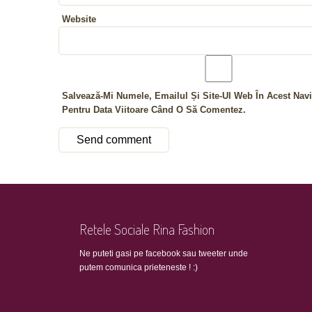
Website
Salvează-Mi Numele, Emailul Și Site-Ul Web În Acest Navi
Pentru Data Viitoare Când O Să Comentez.
Retele Sociale Rina Fashion
Ne puteti gasi pe facebook sau tweeter unde
putem comunica prieteneste ! :)