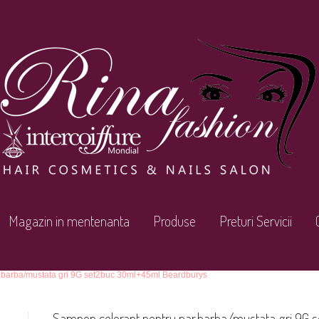
Magazin in mentenanta
Produse
Preturi Servicii
,barba/mustata gri 9G set2buc 30ml+45ml Beardburys
Sampon colorant pentru par,barba/mustata gri 9G