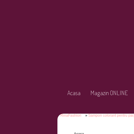
Acasa
Magazin ONLINE
RinaFashion
Sampon colorant pentru par