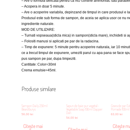
– Are o formula delicata pentru ca NU contine ammoniac sau paraben
– Acopera in doar 5 minute.
– Are o acoperire variabila, depinzand de timpul in care produsul e la
Produsul este sub forma de sampon, de aceia se aplica usor ce nu ne
ingrediente naturale.
MOD DE UTILIZARE:
– Turnati vopseaua(sticla mica) in sampon(sticla mare), inchideti si ag
– Folositi manusi si aplicati pe par de la radacina.
– Timp de expunere: 5 minute pentru acoperire naturala, iar 10 minu
ce a trecut timpul de expunere, umeziti parul cu apa pana se face spu
pus sampon pe par, dupa limpeziti.
Cantitate: Color=30ml
Crema emulsie=45ml.
Produse similare
Sampon Daily 250ml
Sapun de baie pur vegetal-
Ceara de par Ex
Beardburys
Vegetable Soap 190ml Dapper
Pomade 100ml 
Dan
56,00
lei
63,00
lei
54,00
lei
Citește mai
Citește m
Citește mai