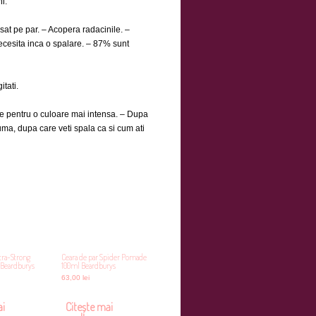
i.
sat pe par. – Acopera radacinile. –
cesita inca o spalare. – 87% sunt
itati.
te pentru o culoare mai intensa. – Dupa
ma, dupa care veti spala ca si cum ati
tra-Strong
Ceara de par Spider Pomade
Beardburys
100ml Beardburys
63,00
lei
ai
Citește mai