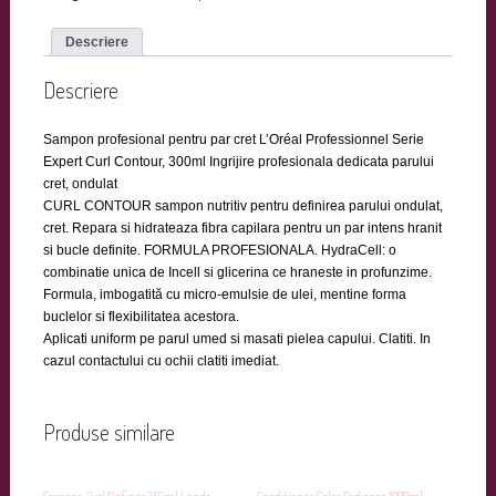
Descriere
Descriere
Sampon profesional pentru par cret L’Oréal Professionnel Serie
Expert Curl Contour, 300ml Ingrijire profesionala dedicata parului
cret, ondulat
CURL CONTOUR sampon nutritiv pentru definirea parului ondulat,
cret. Repara si hidrateaza fibra capilara pentru un par intens hranit
si bucle definite. FORMULA PROFESIONALA. HydraCell: o
combinatie unica de Incell si glicerina ce hraneste in profunzime.
Formula, imbogatită cu micro-emulsie de ulei, mentine forma
buclelor si flexibilitatea acestora.
Aplicati uniform pe parul umed si masati pielea capului. Clatiti. In
cazul contactului cu ochii clatiti imediat.
Produse similare