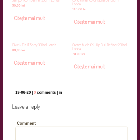
Sampon Curl Definer 250ml Londa
Conditioner Color Radiance 1000ml
Londa
50,00
lei
110,00
lei
Citește mai mult
Citește mai mult
Fixativ FIX IT Spray 300ml Londa
Crema bucle Coil Up Curl Definer 200ml
Londa
80,00
lei
70,00
lei
Citește mai mult
Citește mai mult
19-06-20 |
0
comments | in
Leave a reply
Comment