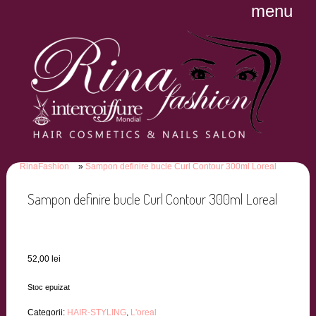
menu
RinaFashion
Sampon definire bucle Curl Contour 300ml Loreal
Sampon definire bucle Curl Contour 300ml Loreal
52,00
lei
Stoc epuizat
Categorii:
HAIR-STYLING
,
L'oreal